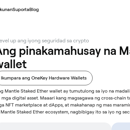
kunan
Suporta
Blog
level up ang iyong seguridad sa crypto
Ang pinakamahusay na Ma
wallet
Ikumpara ang OneKey Hardware Wallets
g Mantle Staked Ether wallet ay tumutulong sa iyo na mad
 mga digital asset. Maaari kang magsagawa ng cross-chain t
a NFT marketplace at dApps, at makahanap ng mas maraming
 Mantle Staked Ether ecosystem, nagbibigay ito sa iyo ng se