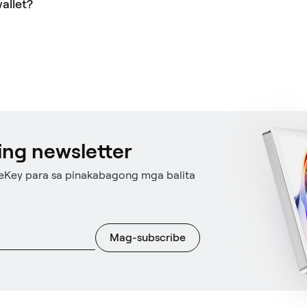
allet?
ng newsletter
eKey para sa pinakabagong mga balita
Mag-subscribe