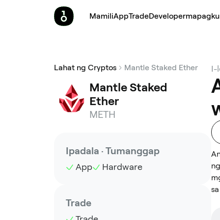
Mamili
App
Trade
Developer
mapagku
Lahat ng Cryptos
Mantle Staked Ether
I-
Mantle Staked 
Ether
METH
Ipadala · Tumanggap
An
ng
App
Hardware
mg
sa
Trade
Trade