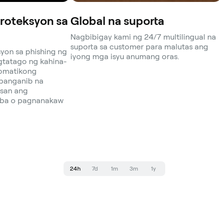
Proteksyon sa
Global na suporta
Nagbibigay kami ng 24/7 multilingual na
suporta sa customer para malutas ang
syon sa phishing ng
iyong mga isyu anumang oras.
gtatago ng kahina-
tomatikong
panganib na
san ang
uba o pagnanakaw
24h
7d
1m
3m
1y