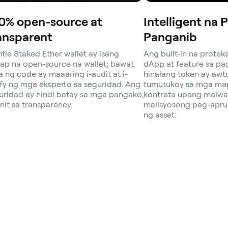
0% open-source at
Intelligent na 
ansparent
Panganib
tle Staked Ether wallet ay isang
Ang built-in na protek
ap na open-source na wallet; bawat
dApp at feature sa pa
ya ng code ay maaaring i-audit at i-
hinalang token ay aw
ify ng mga eksperto sa seguridad. Ang
tumutukoy sa mga ma
uridad ay hindi batay sa mga pangako,
kontrata upang maiwa
nit sa transparency.
malisyosong pag-apr
ng asset.