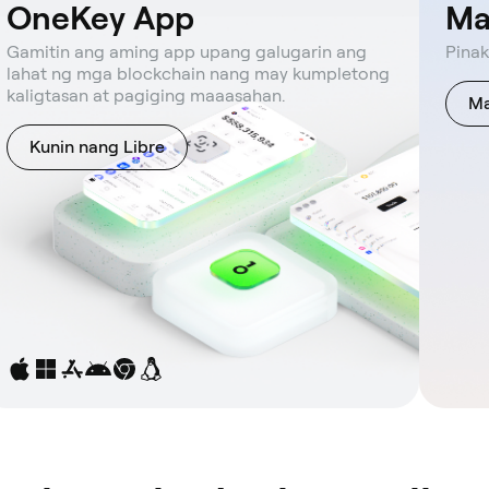
OneKey App
Ma
Gamitin ang aming app upang galugarin ang
Pinak
lahat ng mga blockchain nang may kumpletong
kaligtasan at pagiging maaasahan.
Ma
Kunin nang Libre