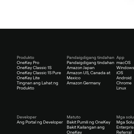
Produkto
Pandaigdigang tindahan
App
OneKey Pro
Pandaigdigang tindahan
macOS
OneKey Classic 1S
Amazon Japan
Window
OneKey Classic 1S Pure
Amazon US, Canada at
iOS
OneKey Lite
Mexico
Android
Tingnan ang Lahat ng
Amazon Germany
Chrome
Produkto
Linux
Developer
Matuto
Mga solu
Ang Portal ng Developer
Bakit Pumili ng OneKey
Mga Solu
Bakit Kailangan ang
Enterpri
OneKey
Referral