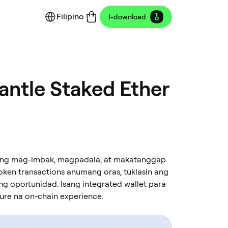
Filipino
I-download
ntle Staked Ether
aling mag-imbak, magpadala, at makatanggap
oken transactions anumang oras, tuklasin ang
 oportunidad. Isang integrated wallet para
cure na on-chain experience.