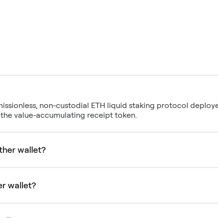
missionless, non-custodial ETH liquid staking protocol depl
 the value-accumulating receipt token.
her wallet?
r wallet?