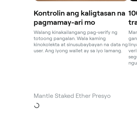
Kontrolin ang kaligtasan na
10
pagmamay-ari mo
tr
Walang kinakailangang pag-verify ng
Man
totoong pangalan. Wala kaming
gan
kinokolekta at sinusubaybayan na data ng
lin
user. Ang iyong wallet ay sa iyo lamang.
ver
seg
ngu
Mantle Staked Ether Presyo