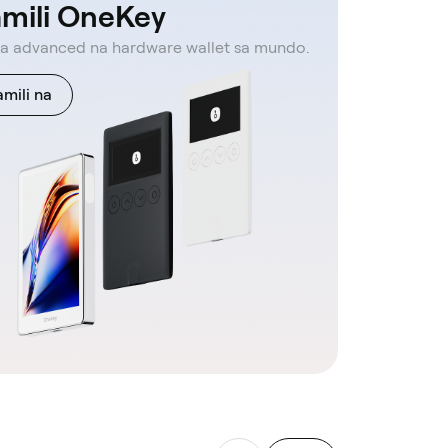
mili OneKey
a advanced na hardware wallet sa mundo.
mili na