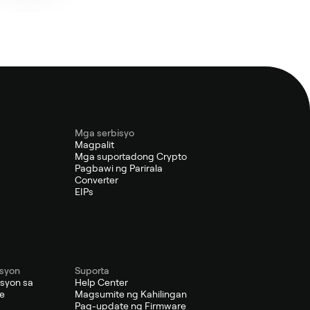
Mga serbisyo
Magpalit
s
Mga suportadong Crypto
Pagbawi ng Parirala
Converter
EIPs
syon
Suporta
syon sa
Help Center
se
Magsumite ng Kahilingan
Pag-update ng Firmware