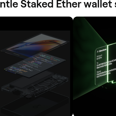
ntle Staked Ether walle