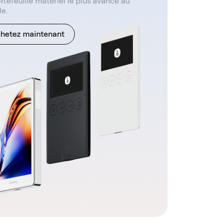
rtefeuille matériel le plus avancé au
e.
hetez maintenant