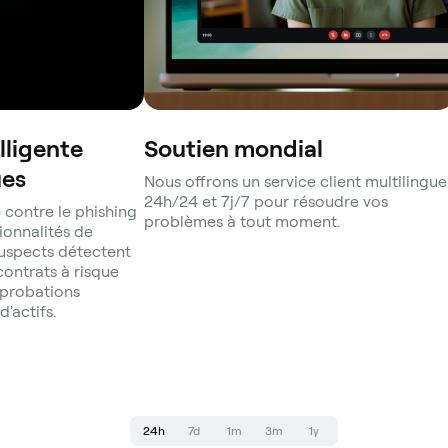
lligente
Soutien mondial
ues
Nous offrons un service client multilingue
24h/24 et 7j/7 pour résoudre vos
 contre le phishing
problèmes à tout moment.
ionnalités de
suspects détectent
ontrats à risque
pprobations
d'actifs.
24h
7d
1m
3m
1y