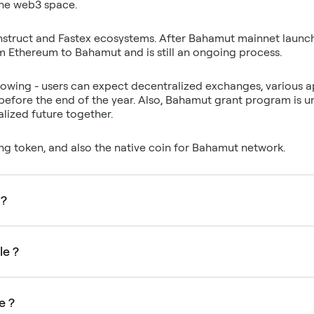
the web3 space.
struct and Fastex ecosystems. After Bahamut mainnet launch
om Ethereum to Bahamut and is still an ongoing process.
rowing - users can expect decentralized exchanges, various ap
before the end of the year. Also, Bahamut grant program is u
lized future together.
ing token, and also the native coin for Bahamut network.
 ?
le ?
e ?