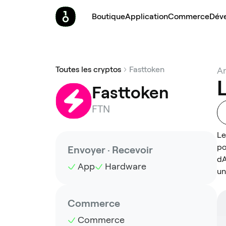
Boutique
Application
Commerce
Dév
Toutes les cryptos
Fasttoken
Am
L
Fasttoken
FTN
Le
po
Envoyer · Recevoir
dA
App
Hardware
un
Commerce
Commerce