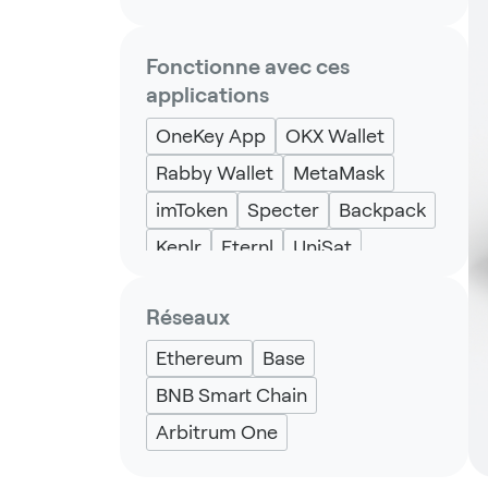
Fonctionne avec ces
applications
OneKey App
OKX Wallet
Rabby Wallet
MetaMask
imToken
Specter
Backpack
Keplr
Eternl
UniSat
Réseaux
Ethereum
Base
BNB Smart Chain
Arbitrum One