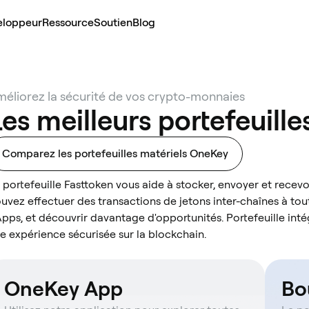
eloppeur
Ressource
Soutien
Blog
éliorez la sécurité de vos crypto-monnaies
es meilleurs portefeuill
Comparez les portefeuilles matériels OneKey
 portefeuille Fasttoken vous aide à stocker, envoyer et recev
uvez effectuer des transactions de jetons inter-chaînes à to
pps, et découvrir davantage d'opportunités. Portefeuille intég
e expérience sécurisée sur la blockchain.
OneKey App
Bo