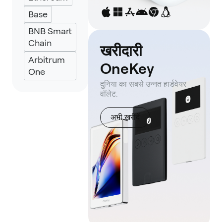
Keplr
Base
Eternl
BNB Smart
UniSat
Chain
खरीदारी
Arbitrum
OneKey
One
दुनिया का सबसे उन्नत हार्डवेयर
वॉलेट.
अभी खरीदें