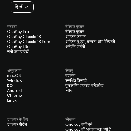
हिन्दी
उत्पादों
वैश्विक दुकान
OneKey Pro
वैश्विक दुकान
OneKey Classic 1S
अमेज़न जापान
OneKey Classic 1S Pure
अमेज़न यू.एस., कनाडा और मैक्सिको
OneKey Lite
अमेज़ॅन जर्मनी
सभी उत्पाद देखें
अनुप्रयोग
सेवाएं
macOS
बदलना
Windows
समर्थित क्रिप्टो
iOS
पुनर्प्राप्ति वाक्यांश परिवर्तक
Android
EIPs
Chrome
Linux
डेवलपर के लिए
सीखना
डेवलपर पोर्टल
OneKey क्यों चुनें
OneKey की आवश्यकता क्यों है