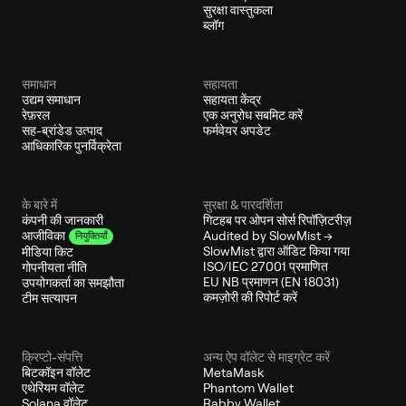
सुरक्षा वास्तुकला
ब्लॉग
समाधान
सहायता
उद्यम समाधान
सहायता केंद्र
रेफ़रल
एक अनुरोध सबमिट करें
सह-ब्रांडेड उत्पाद
फर्मवेयर अपडेट
आधिकारिक पुनर्विक्रेता
के बारे में
सुरक्षा & पारदर्शिता
कंपनी की जानकारी
गिटहब पर ओपन सोर्स रिपॉज़िटरीज़
Audited by SlowMist →
आजीविका
नियुक्तियाँ
SlowMist द्वारा ऑडिट किया गया
मीडिया किट
ISO/IEC 27001 प्रमाणित
गोपनीयता नीति
EU NB प्रमाणन (EN 18031)
उपयोगकर्ता का समझौता
कमज़ोरी की रिपोर्ट करें
टीम सत्यापन
क्रिप्टो-संपत्ति
अन्य ऐप वॉलेट से माइग्रेट करें
बिटकॉइन वॉलेट
MetaMask
एथेरियम वॉलेट
Phantom Wallet
Solana वॉलेट
Rabby Wallet