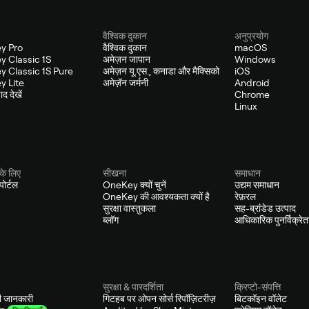
वैश्विक दुकान
अनुप्रयोग
y Pro
वैश्विक दुकान
macOS
 Classic 1S
अमेज़न जापान
Windows
 Classic 1S Pure
अमेज़न यू.एस., कनाडा और मैक्सिको
iOS
 Lite
अमेज़ॅन जर्मनी
Android
द देखें
Chrome
Linux
के लिए
सीखना
समाधान
ोर्टल
OneKey क्यों चुनें
उद्यम समाधान
OneKey की आवश्यकता क्यों है
रेफ़रल
सुरक्षा वास्तुकला
सह-ब्रांडेड उत्पाद
ब्लॉग
आधिकारिक पुनर्विक्रेत
सुरक्षा & पारदर्शिता
क्रिप्टो-संपत्ति
ी जानकारी
गिटहब पर ओपन सोर्स रिपॉज़िटरीज़
बिटकॉइन वॉलेट