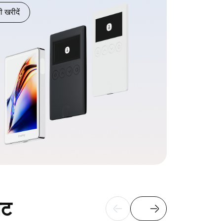
 खरीदें
ेट