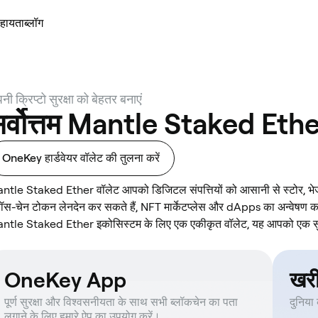
हायता
ब्लॉग
नी क्रिप्टो सुरक्षा को बेहतर बनाएं
र्वोत्तम Mantle Staked Ethe
OneKey हार्डवेयर वॉलेट की तुलना करें
ntle Staked Ether वॉलेट आपको डिजिटल संपत्तियों को आसानी से स्टोर, भेजन
रॉस-चेन टोकन लेनदेन कर सकते हैं, NFT मार्केटप्लेस और dApps का अन्वेषण 
ntle Staked Ether इकोसिस्टम के लिए एक एकीकृत वॉलेट, यह आपको एक सुर
OneKey App
खर
पूर्ण सुरक्षा और विश्वसनीयता के साथ सभी ब्लॉकचेन का पता
दुनिया
लगाने के लिए हमारे ऐप का उपयोग करें।