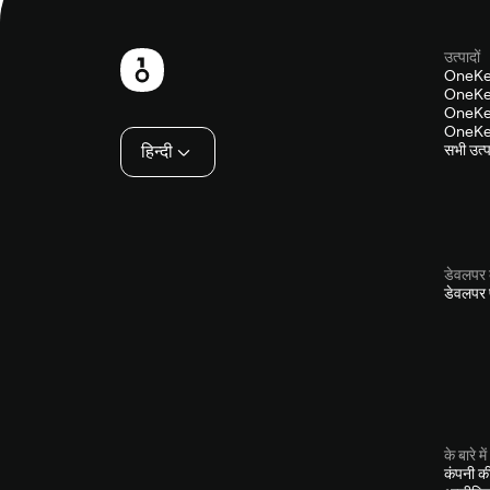
उत्पादों
फ़ुटबाल
OneKe
OneKey
OneKey
OneKey
हिन्दी
सभी उत्पा
डेवलपर 
डेवलपर प
के बारे में
कंपनी क