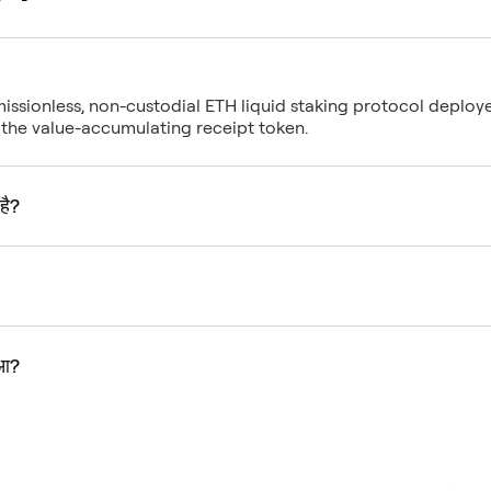
missionless, non-custodial ETH liquid staking protocol depl
 the value-accumulating receipt token.
है?
ुआ?