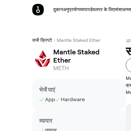
दुकान
अनुप्रयोग
व्यापार
डेवलपर के लिए
संसाधन
स
सभी क्रिप्टो
Mantle Staked Ether
अप
स
Mantle Staked 
Ether
METH
Ma
क्
भेजें पाएं
Ma
App
Hardware
व्यापार
व्यापार