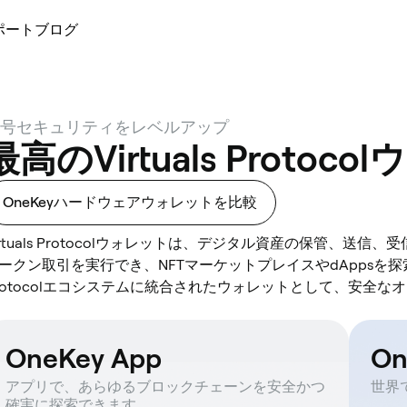
ポート
ブログ
号セキュリティをレベルアップ
最高のVirtuals Protoc
OneKeyハードウェアウォレットを比較
irtuals Protocolウォレットは、デジタル資産の保管、
ークン取引を実行でき、NFTマーケットプレイスやdAppsを探索
rotocolエコシステムに統合されたウォレットとして、安全
OneKey App
O
アプリで、あらゆるブロックチェーンを安全かつ
世界
確実に探索できます。