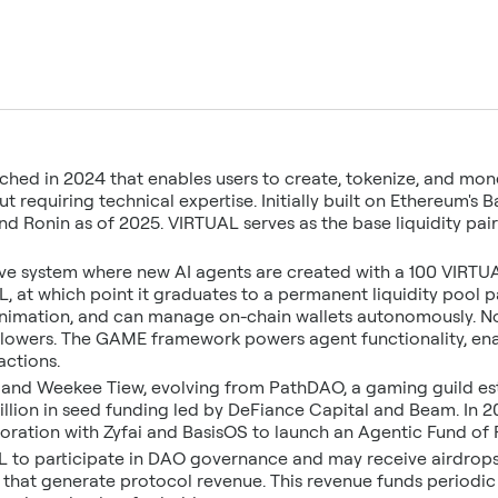
nched in 2024 that enables users to create, tokenize, and mon
t requiring technical expertise. Initially built on Ethereum's 
 Ronin as of 2025. VIRTUAL serves as the base liquidity pair 
e system where new AI agents are created with a 100 VIRTUAL
, at which point it graduates to a permanent liquidity pool p
animation, and can manage on-chain wallets autonomously. No
ollowers. The GAME framework powers agent functionality, ena
actions.
 and Weekee Tiew, evolving from PathDAO, a gaming guild esta
illion in seed funding led by DeFiance Capital and Beam. In 
ation with Zyfai and BasisOS to launch an Agentic Fund of 
L to participate in DAO governance and may receive airdrops
L that generate protocol revenue. This revenue funds period