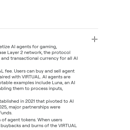
etize AI agents for gaming,
Base Layer 2 network, the protocol
and transactional currency for all AI
 fee. Users can buy and sell agent
aired with VIRTUAL. AI agents are
table examples include Luna, an AI
bling them to process inputs,
blished in 2021 that pivoted to AI
2025, major partnerships were
Funds.
 of agent tokens. When users
ic buybacks and burns of the VIRTUAL