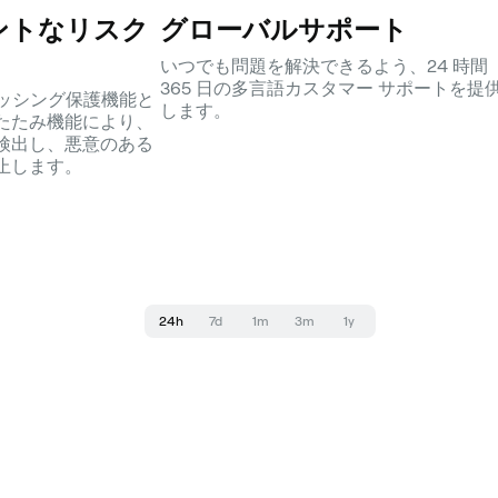
ントなリスク
グローバルサポート
いつでも問題を解決できるよう、24 時間
365 日の多言語カスタマー サポートを提
フィッシング保護機能と
します。
たたみ機能により、
検出し、悪意のある
止します。
24h
7d
1m
3m
1y