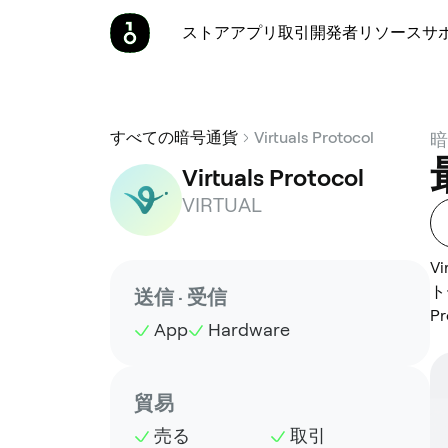
ストア
アプリ
取引
開発者
リソース
サ
すべての暗号通貨
Virtuals Protocol
暗
Virtuals Protocol
VIRTUAL
V
ト
送信 · 受信
P
App
Hardware
貿易
売る
取引