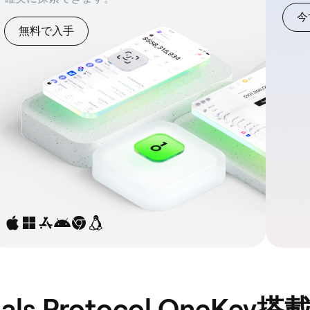
今
無料で入手
als Protocol OneKe