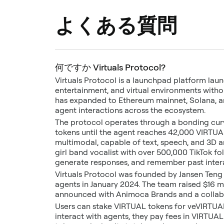
よくある質問
何ですか Virtuals Protocol?
Virtuals Protocol is a launchpad platform lau
entertainment, and virtual environments withou
has expanded to Ethereum mainnet, Solana, and
agent interactions across the ecosystem.
The protocol operates through a bonding curv
tokens until the agent reaches 42,000 VIRTUAL
multimodal, capable of text, speech, and 3D 
girl band vocalist with over 500,000 TikTok f
generate responses, and remember past inter
Virtuals Protocol was founded by Jansen Teng
agents in January 2024. The team raised $16 m
announced with Animoca Brands and a collabor
Users can stake VIRTUAL tokens for veVIRTUA
interact with agents, they pay fees in VIRTUA