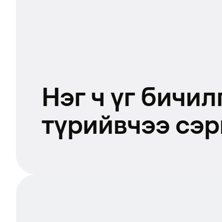
Нэг ч үг бичил
түрийвчээ сэр