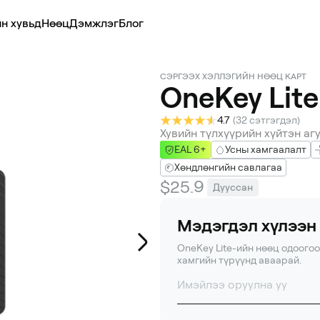
н хувьд
Нөөц
Дэмжлэг
Блог
СЭРГЭЭХ ХЭЛЛЭГИЙН НӨӨЦ КАРТ
OneKey Lite
4.7
(
32 сэтгэгдэл
)
Хувийн түлхүүрийн хүйтэн аг
EAL 6+
Усны хамгаалалт
Хөндлөнгийн савлагаа
$25.9
Дууссан
Мэдэгдэл хүлээн
OneKey Lite-ийн нөөц одоогоо
хамгийн түрүүнд аваарай.