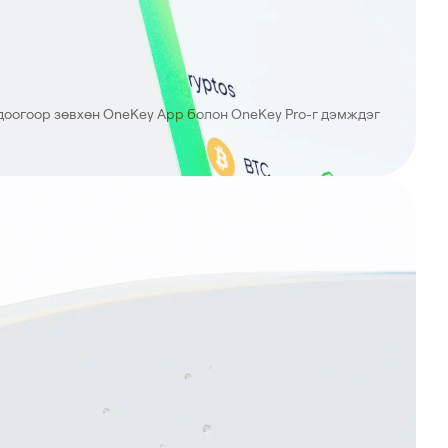
доогоор зөвхөн OneKey App болон OneKey Pro-г дэмждэг