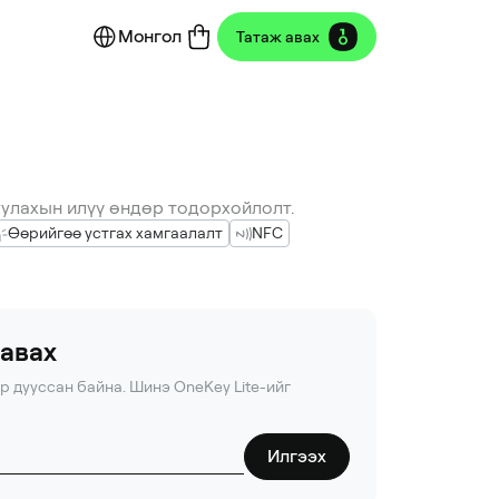
Монгол
Татаж авах
уулахын илүү өндөр тодорхойлолт.
Өөрийгөө устгах хамгаалалт
NFC
 авах
р дууссан байна. Шинэ OneKey Lite-ийг
Илгээх