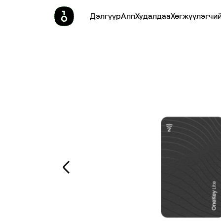
Дэлгүүр
Апп
Худалдаа
Хөгжүүлэгчий