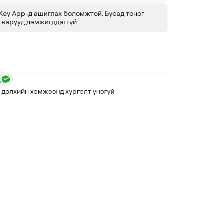
Key App-д ашиглах боломжтой. Бусад тоног
гварууд дэмжигддэггүй.
 дэлхийн хэмжээнд хүргэлт үнэгүй