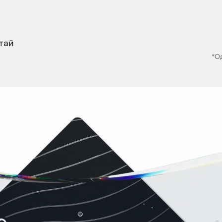
тай
*О