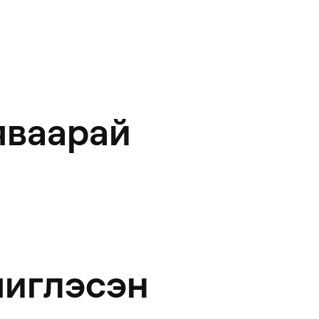
яваарай
чиглэсэн