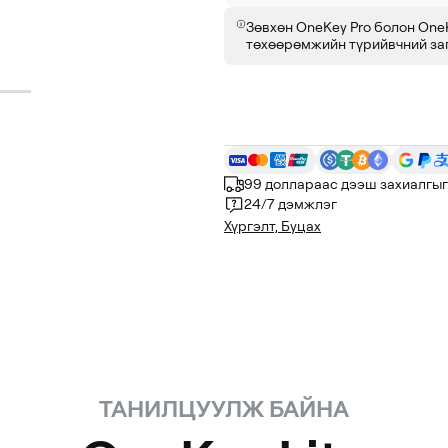
Зөвхөн OneKey Pro болон One
төхөөрөмжийн түрийвчний за
99 доллараас дээш захиалгыг
24/7 дэмжлэг
Хүргэлт, Буцах
ТАНИЛЦУУЛЖ БАЙНА