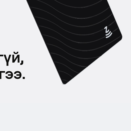
гүй,
гээ.