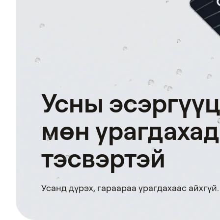
Усны эсэргүүц
мөн урагдахад
тэсвэртэй
Усанд дүрэх, гараараа урагдахаас айхгүй.