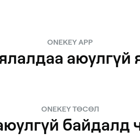
ONEKEY APP
ялалдаа аюулгүй 
ONEKEY ТӨСӨЛ
аюулгүй байдалд 