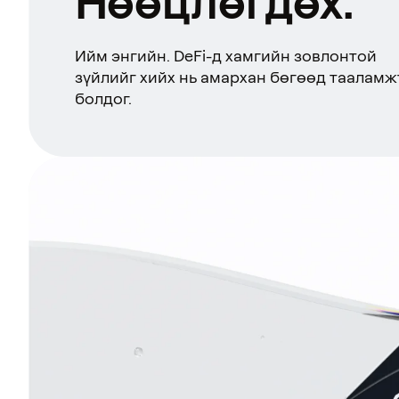
Нөөцлөгдөх.
Ийм энгийн. DeFi-д хамгийн зовлонтой
зүйлийг хийх нь амархан бөгөөд тааламж
болдог.