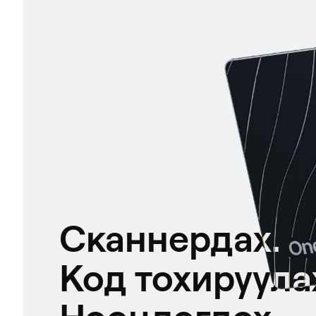
Сканнердах.
Код тохируула