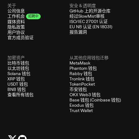
关于
安全 & 透明度
公司信息
GitHub 上的开源仓库
经过SlowMist审核
工作机会
招聘中
ISO/IEC 27001 认证
媒体资料
EU NB 认证 (EN 18031)
隐私政策
报告漏洞
用户协议
官方成员验证
加密资产
从其他应用钱包迁移
比特币钱包
MetaMask
以太坊钱包
Phantom 钱包
Solana 钱包
Rabby 钱包
XRP 钱包
Tronlink 钱包
USDT 钱包
TokenPocket
BNB 钱包
币安钱包
查看所有钱包
OKX Web3 钱包
Base 钱包 (Coinbase 钱包)
Exodus 钱包
Trust Wallet