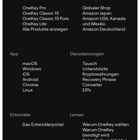
OneKey Pro
Globaler Shop
OneKey Classic 1S
Amazon Japan
OneKey Classic 1S Pure
Amazon USA, Kanada
OneKey Lite
und Mexiko
Alle Produkte anzeigen
Amazon Deutschland
App
Dienstleistungen
macOS
Tausch
Windows
Unterstützte
iOS
Kryptowährungen
Android
Recovery Phrase
Chrome
Converter
Linux
EIPs
Entwickler
Lernen
Das Entwicklerportal
Warum OneKey wählen
Warum OneKey
benötigt wird