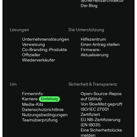
Sicherheitsarchitektur
Der Blog
Lösungen
Die Unterstützung
Unternehmenslösungen
Hilfezentrum
Verweisung
Einen Antrag stellen
Co-Branding-Produkte
Firmware-
Offizieller
Aktualisierung
Wiederverkäufer
Um
Sicherheit & Transparenz
Firmeninfo
Open-Source-Repos
auf GitHub
Karriere
Einstellung
Von SlowMist geprüft
Media-Kits
ISO/IEC 27001
Datenschutzrichtlinie
Zertifiziert
Nutzungsbedingungen
EU NB-Zertifizierung
Teamüberprüfung
(EN 18031)
Eine Sicherheitslücke
melden