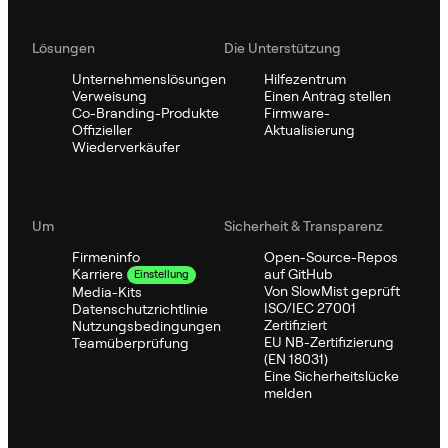
Lösungen
Die Unterstützung
Unternehmenslösungen
Hilfezentrum
Verweisung
Einen Antrag stellen
Co-Branding-Produkte
Firmware-
Offizieller
Aktualisierung
Wiederverkäufer
Um
Sicherheit & Transparenz
Firmeninfo
Open-Source-Repos
auf GitHub
Karriere
Einstellung
Von SlowMist geprüft
Media-Kits
ISO/IEC 27001
Datenschutzrichtlinie
Zertifiziert
Nutzungsbedingungen
EU NB-Zertifizierung
Teamüberprüfung
(EN 18031)
Eine Sicherheitslücke
melden