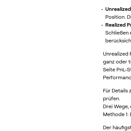
Unrealize
Position. D
Realized 
Schließen 
berücksich
Unrealized 
ganz oder te
Seite PnL-S
Performance
Für Details 
prüfen.
Drei Wege, 
Methode 1: 
Der häufigs