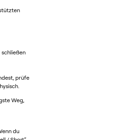
stützten
l schließen
dest, prüfe
hysisch.
igste Weg,
 Wenn du
ll / Short“