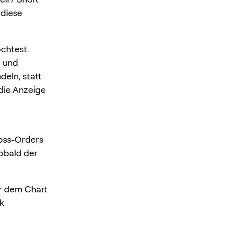
 diese
chtest.
g und
eln, statt
 die Anzeige
Loss-Orders
obald der
or dem Chart
sk