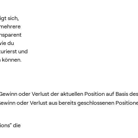
gt sich,
 mehrere
ansparent
wie du
turierst und
n können.
Gewinn oder Verlust der aktuellen Position auf Basis de
Gewinn oder Verlust aus bereits geschlossenen Positio
ions“ die