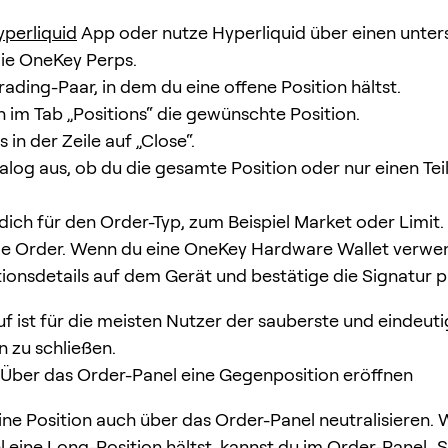
yperliquid
App oder nutze Hyperliquid über einen unter
ie OneKey Perps.
ading-Paar, in dem du eine offene Position hältst.
 im Tab „Positions“ die gewünschte Position.
s in der Zeile auf „Close“.
alog aus, ob du die gesamte Position oder nur einen Tei
dich für den Order-Typ, zum Beispiel Market oder Limit.
ie Order. Wenn du eine OneKey Hardware Wallet verwen
tionsdetails auf dem Gerät und bestätige die Signatur p
uf ist für die meisten Nutzer der sauberste und eindeut
n zu schließen.
Über das Order-Panel eine Gegenposition eröffnen
ine Position auch über das Order-Panel neutralisieren.
 eine Long-Position hältst, kannst du im Order-Panel „Se