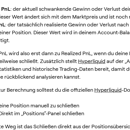
d PnL
: der aktuell schwankende Gewinn oder Verlust dei
ieser Wert ändert sich mit dem Marktpreis und ist noch n
PnL
: der tatsächlich realisierte Gewinn oder Verlust nac
einer Position. Dieser Wert wird in deinem Account-Bal
tigt.
PnL wird also erst dann zu Realized PnL, wenn du deine 
ilweise schließt. Zusätzlich stellt
Hyperliquid
auf der „
tatistiken und historische Trading-Daten bereit, damit 
 rückblickend analysieren kannst.
zur Berechnung solltest du die offiziellen
Hyperliquid
-D
eine Position manuell zu schließen
Direkt im „Positions“-Panel schließen
te Weg ist das Schließen direkt aus der Positionsübersic