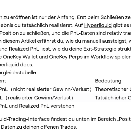
n zu eröffnen ist nur der Anfang. Erst beim Schließen zei
bnis du tatsächlich realisierst. Auf
Hyperliquid
gibt es
Position zu schließen, und die PnL-Daten sind relativ tr
n diesem Artikel erfährst du, wie du manuell aussteigst, 
nd Realized PnL liest, wie du deine Exit-Strategie struk
e OneKey Wallet und OneKey Perps im Workflow spiele
erliquid docs
.
rgleichstabelle
ent
Bedeutung
PnL（nicht realisierter Gewinn/Verlust）
Theoretischer 
nL（realisierter Gewinn/Verlust）
Tatsächlicher 
PnL und Realized PnL verstehen
uid
-Trading-Interface findest du unten im Bereich „Posit
 Daten zu deinen offenen Trades.