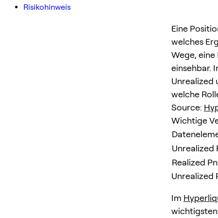
Risikohinweis
Eine Positio
welches Erge
Wege, eine 
einsehbar. I
Unrealized u
welche Roll
Source:
Hyp
Wichtige Ve
Datenelem
Unrealized 
Realized P
Unrealized 
Im
Hyperliq
wichtigsten