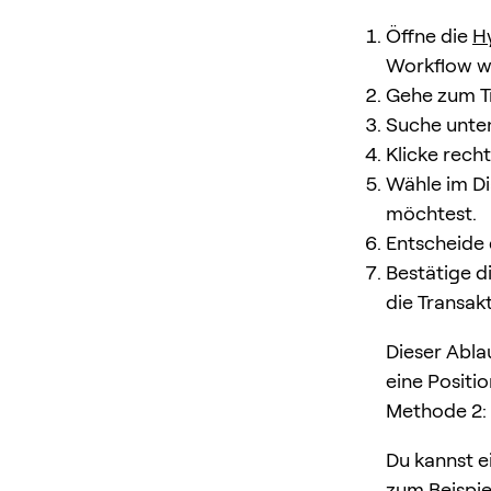
Öffne die
H
Workflow w
Gehe zum Tr
Suche unten
Klicke recht
Wähle im Di
möchtest.
Entscheide 
Bestätige d
die Transak
Dieser Abla
eine Positio
Methode 2: 
Du kannst e
zum Beispiel