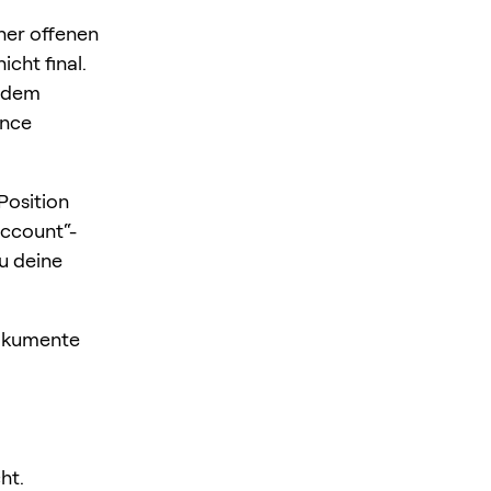
ner offenen
icht final.
h dem
ance
Position
Account“-
du deine
okumente
ht.