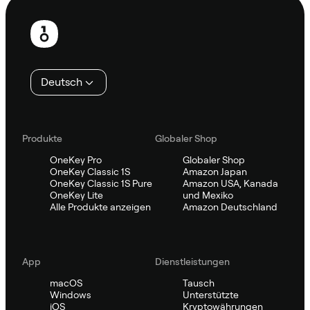
Fußzeile
Deutsch
Produkte
Globaler Shop
OneKey Pro
Globaler Shop
OneKey Classic 1S
Amazon Japan
OneKey Classic 1S Pure
Amazon USA, Kanada
OneKey Lite
und Mexiko
Alle Produkte anzeigen
Amazon Deutschland
App
Dienstleistungen
macOS
Tausch
Windows
Unterstützte
iOS
Kryptowährungen