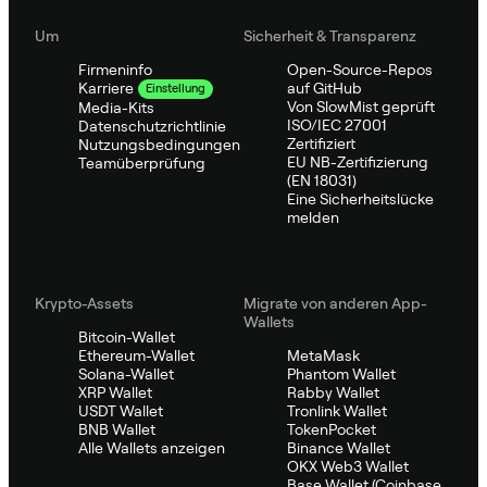
Um
Sicherheit & Transparenz
Firmeninfo
Open-Source-Repos
auf GitHub
Karriere
Einstellung
Von SlowMist geprüft
Media-Kits
ISO/IEC 27001
Datenschutzrichtlinie
Zertifiziert
Nutzungsbedingungen
EU NB-Zertifizierung
Teamüberprüfung
(EN 18031)
Eine Sicherheitslücke
melden
Krypto-Assets
Migrate von anderen App-
Wallets
Bitcoin-Wallet
Ethereum-Wallet
MetaMask
Solana-Wallet
Phantom Wallet
XRP Wallet
Rabby Wallet
USDT Wallet
Tronlink Wallet
BNB Wallet
TokenPocket
Alle Wallets anzeigen
Binance Wallet
OKX Web3 Wallet
Base Wallet (Coinbase