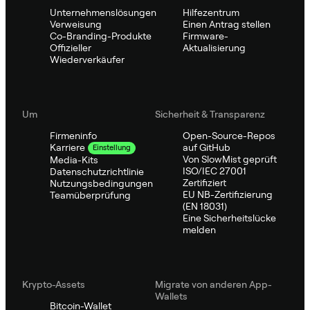
Unternehmenslösungen
Hilfezentrum
Verweisung
Einen Antrag stellen
Co-Branding-Produkte
Firmware-
Offizieller
Aktualisierung
Wiederverkäufer
Um
Sicherheit & Transparenz
Firmeninfo
Open-Source-Repos
auf GitHub
Karriere
Einstellung
Von SlowMist geprüft
Media-Kits
ISO/IEC 27001
Datenschutzrichtlinie
Zertifiziert
Nutzungsbedingungen
EU NB-Zertifizierung
Teamüberprüfung
(EN 18031)
Eine Sicherheitslücke
melden
Krypto-Assets
Migrate von anderen App-
Wallets
Bitcoin-Wallet