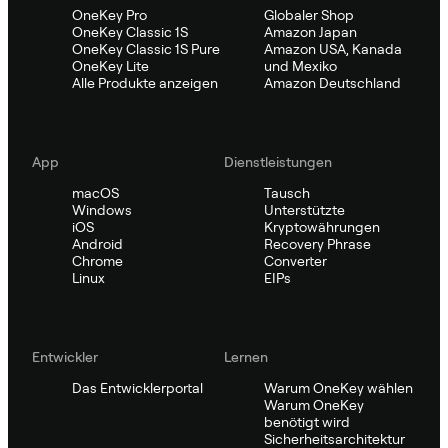
OneKey Pro
Globaler Shop
OneKey Classic 1S
Amazon Japan
OneKey Classic 1S Pure
Amazon USA, Kanada
OneKey Lite
und Mexiko
Alle Produkte anzeigen
Amazon Deutschland
App
Dienstleistungen
macOS
Tausch
Windows
Unterstützte
iOS
Kryptowährungen
Android
Recovery Phrase
Chrome
Converter
Linux
EIPs
Entwickler
Lernen
Das Entwicklerportal
Warum OneKey wählen
Warum OneKey
benötigt wird
Sicherheitsarchitektur