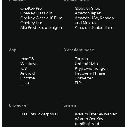
OneKey Pro
Globaler Shop
OneKey Classic 1S
Amazon Japan
OneKey Classic 1S Pure
Amazon USA, Kanada
OneKey Lite
und Mexiko
Alle Produkte anzeigen
Amazon Deutschland
App
Dienstleistungen
macOS
Tausch
Windows
Unterstützte
iOS
Kryptowährungen
Android
Recovery Phrase
Chrome
Converter
Linux
EIPs
Entwickler
Lernen
Das Entwicklerportal
Warum OneKey wählen
Warum OneKey
benötigt wird