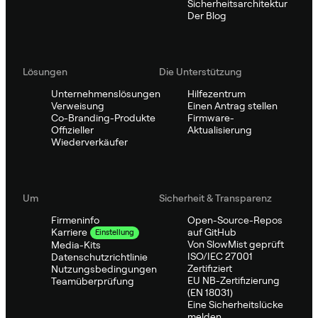
Sicherheitsarchitektur
Der Blog
Lösungen
Die Unterstützung
Unternehmenslösungen
Hilfezentrum
Verweisung
Einen Antrag stellen
Co-Branding-Produkte
Firmware-
Offizieller
Aktualisierung
Wiederverkäufer
Um
Sicherheit & Transparenz
Firmeninfo
Open-Source-Repos
auf GitHub
Karriere
Einstellung
Von SlowMist geprüft
Media-Kits
ISO/IEC 27001
Datenschutzrichtlinie
Zertifiziert
Nutzungsbedingungen
EU NB-Zertifizierung
Teamüberprüfung
(EN 18031)
Eine Sicherheitslücke
melden