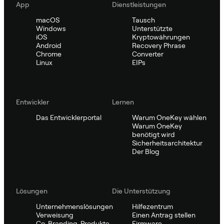
App
Dienstleistungen
macOS
Tausch
Windows
Unterstützte
iOS
Kryptowährungen
Android
Recovery Phrase
Chrome
Converter
Linux
EIPs
Entwickler
Lernen
Das Entwicklerportal
Warum OneKey wählen
Warum OneKey
benötigt wird
Sicherheitsarchitektur
Der Blog
Lösungen
Die Unterstützung
Unternehmenslösungen
Hilfezentrum
Verweisung
Einen Antrag stellen
Co-Branding-Produkte
Firmware-