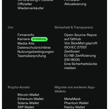
Offizieller
Aktualisierung
Wiederverkäufer
Um
Sicherheit & Transparenz
Firmeninfo
Open-Source-Repos
auf GitHub
Karriere
Einstellung
Von SlowMist geprüft
Media-Kits
ISO/IEC 27001
Datenschutzrichtlinie
Zertifiziert
Nutzungsbedingungen
EU NB-Zertifizierung
Teamüberprüfung
(EN 18031)
Eine Sicherheitslücke
melden
Krypto-Assets
Migrate von anderen App-
Wallets
Bitcoin-Wallet
Ethereum-Wallet
MetaMask
Solana-Wallet
Phantom Wallet
XRP Wallet
Rabby Wallet