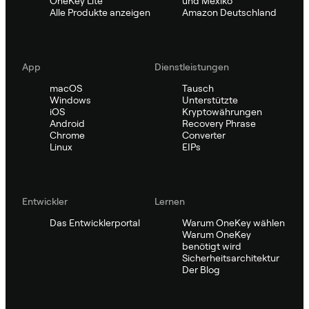
OneKey Lite
und Mexiko
Alle Produkte anzeigen
Amazon Deutschland
App
Dienstleistungen
macOS
Tausch
Windows
Unterstützte
iOS
Kryptowährungen
Android
Recovery Phrase
Chrome
Converter
Linux
EIPs
Entwickler
Lernen
Das Entwicklerportal
Warum OneKey wählen
Warum OneKey
benötigt wird
Sicherheitsarchitektur
Der Blog