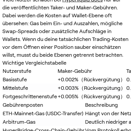
die veröffentlichten Taker- und Maker-Gebühren.
Dabei werden die Kosten auf Wallet-Ebene oft
übersehen: Gas beim Ein- und Auszahlen, mögliche
Swap-Spreads oder zusätzliche Aufschläge in
Wallets. Wenn du deine tatsächlichen Trading-Kosten
vor dem Öffnen einer Position sauber einschätzen
willst, musst du beide Ebenen getrennt betrachten.
Wichtige Vergleichstabelle
Nutzerstufe
Maker-Gebühr
T
Basisstufe
+0.002%（Rückvergütung）
0
Mittelstufe
+0.003%（Rückvergütung）
0
Fortgeschrittenenstufe
+0.005%（Rückvergütung）
0
Gebührenposten
Beschreibung
ETH-Mainnet-Gas (USDC-Transfer)
Hängt von der Net
Arbitrum-Gas
Deutlich niedriger 
HyperBridge-Cross-Chain-Gebühr
Vom Protokoll erhob