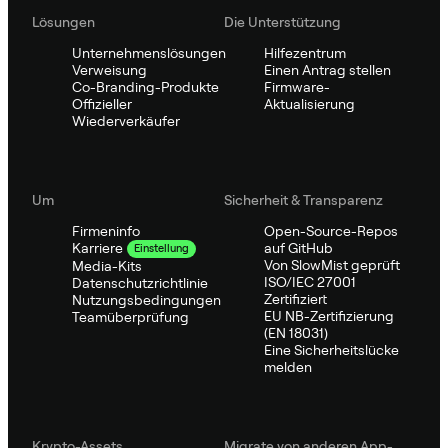
Lösungen
Die Unterstützung
Unternehmenslösungen
Hilfezentrum
Verweisung
Einen Antrag stellen
Co-Branding-Produkte
Firmware-
Offizieller
Aktualisierung
Wiederverkäufer
Um
Sicherheit & Transparenz
Firmeninfo
Open-Source-Repos
auf GitHub
Karriere
Einstellung
Von SlowMist geprüft
Media-Kits
ISO/IEC 27001
Datenschutzrichtlinie
Zertifiziert
Nutzungsbedingungen
EU NB-Zertifizierung
Teamüberprüfung
(EN 18031)
Eine Sicherheitslücke
melden
Krypto-Assets
Migrate von anderen App-