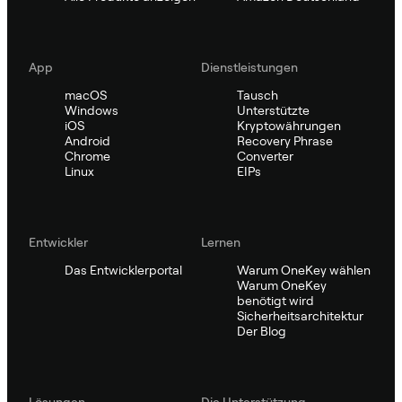
App
Dienstleistungen
macOS
Tausch
Windows
Unterstützte
iOS
Kryptowährungen
Android
Recovery Phrase
Chrome
Converter
Linux
EIPs
Entwickler
Lernen
Das Entwicklerportal
Warum OneKey wählen
Warum OneKey
benötigt wird
Sicherheitsarchitektur
Der Blog
Lösungen
Die Unterstützung