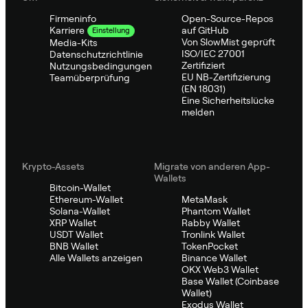
Firmeninfo
Open-Source-Repos
auf GitHub
Karriere
Einstellung
Von SlowMist geprüft
Media-Kits
ISO/IEC 27001
Datenschutzrichtlinie
Zertifiziert
Nutzungsbedingungen
EU NB-Zertifizierung
Teamüberprüfung
(EN 18031)
Eine Sicherheitslücke
melden
Krypto-Assets
Migrate von anderen App-
Wallets
Bitcoin-Wallet
Ethereum-Wallet
MetaMask
Solana-Wallet
Phantom Wallet
XRP Wallet
Rabby Wallet
USDT Wallet
Tronlink Wallet
BNB Wallet
TokenPocket
Alle Wallets anzeigen
Binance Wallet
OKX Web3 Wallet
Base Wallet (Coinbase
Wallet)
Exodus Wallet