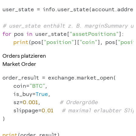
user_state = info.user_state(account.address
# user_state enthält z. B. marginSummary u
for
 pos 
in
 user_state[
"assetPositions"
]:

print
(pos[
"position"
][
"coin"
], pos[
"posit
Orders platzieren
Market Order
order_result = exchange.market_open(

    coin=
"BTC"
,

    is_buy=
True
,

    sz=
0.001
,       
# Ordergröße
    slippage=
0.01
# maximal erlaubter Slip
)

print