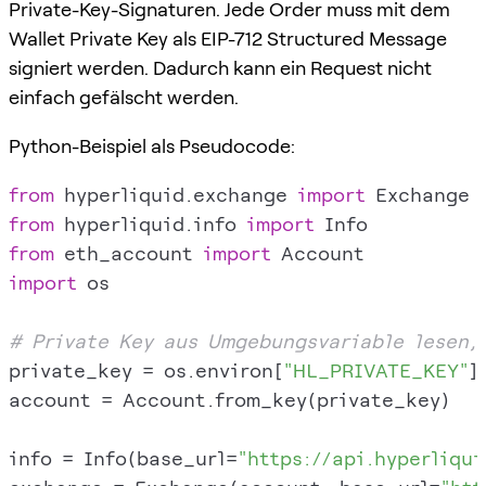
Private-Key-Signaturen. Jede Order muss mit dem
Wallet Private Key als EIP-712 Structured Message
signiert werden. Dadurch kann ein Request nicht
einfach gefälscht werden.
Python-Beispiel als Pseudocode:
from
 hyperliquid.exchange 
import
from
 hyperliquid.info 
import
from
 eth_account 
import
import
 os

# Private Key aus Umgebungsvariable lesen,
private_key = os.environ[
"HL_PRIVATE_KEY"
]

account = Account.from_key(private_key)

info = Info(base_url=
"https://api.hyperliqui