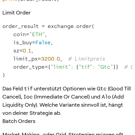
Limit Order
order_result = exchange.order(

    coin=
"ETH"
,

    is_buy=
False
,

    sz=
0.1
,

    limit_px=
3200.0
,  
# Limitpreis
    order_type={
"limit"
: {
"tif"
: 
"Gtc"
}}  
# G
Das Feld
tif
unterstützt Optionen wie
Gtc
(Good Till
Cancel),
Ioc
(Immediate Or Cancel) und
Alo
(Add
Liquidity Only). Welche Variante sinnvoll ist, hängt
von deiner Strategie ab.
Batch Orders
Market-Making- oder Grid-Strategien müssen oft