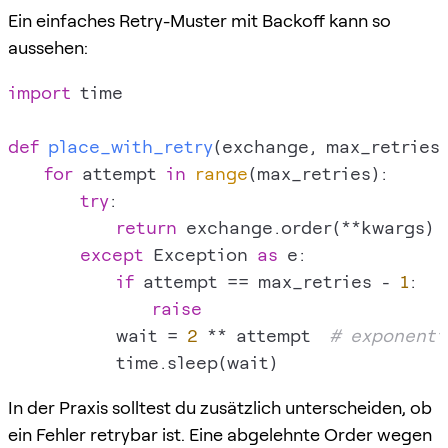
Ein einfaches Retry-Muster mit Backoff kann so
aussehen:
import
 time

def
place_with_retry
(
exchange, max_retries
for
 attempt 
in
range
(max_retries):

try
:

return
 exchange.order(**kwargs)

except
 Exception 
as
 e:

if
 attempt == max_retries - 
1
:

raise
            wait = 
2
 ** attempt  
# exponenti
In der Praxis solltest du zusätzlich unterscheiden, ob
ein Fehler retrybar ist. Eine abgelehnte Order wegen