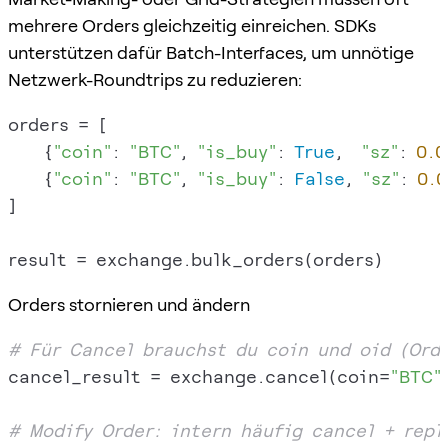
mehrere Orders gleichzeitig einreichen. SDKs
unterstützen dafür Batch-Interfaces, um unnötige
Netzwerk-Roundtrips zu reduzieren:
orders = [

    {
"coin"
: 
"BTC"
, 
"is_buy"
: 
True
,  
"sz"
: 
0.0
    {
"coin"
: 
"BTC"
, 
"is_buy"
: 
False
, 
"sz"
: 
0.0
]

Orders stornieren und ändern
# Für Cancel brauchst du coin und oid (Orde
cancel_result = exchange.cancel(coin=
"BTC"
# Modify Order: intern häufig cancel + repl