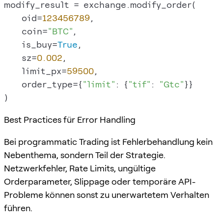
modify_result = exchange.modify_order(

    oid=
123456789
,

    coin=
"BTC"
,

    is_buy=
True
,

    sz=
0.002
,

    limit_px=
59500
,

    order_type={
"limit"
: {
"tif"
: 
"Gtc"
}}

Best Practices für Error Handling
Bei programmatic Trading ist Fehlerbehandlung kein
Nebenthema, sondern Teil der Strategie.
Netzwerkfehler, Rate Limits, ungültige
Orderparameter, Slippage oder temporäre API-
Probleme können sonst zu unerwartetem Verhalten
führen.