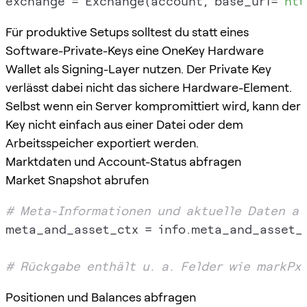
exchange = Exchange(account, base_url=
"htt
Für produktive Setups solltest du statt eines
Software-Private-Keys eine OneKey Hardware
Wallet als Signing-Layer nutzen. Der Private Key
verlässt dabei nicht das sichere Hardware-Element.
Selbst wenn ein Server kompromittiert wird, kann der
Key nicht einfach aus einer Datei oder dem
Arbeitsspeicher exportiert werden.
Marktdaten und Account-Status abfragen
Market Snapshot abrufen
# Meta-Informationen und aktuelle Daten al
meta_and_asset_ctx = info.meta_and_asset_c
# Rückgabe enthält u. a. Felder wie markPx
Positionen und Balances abfragen