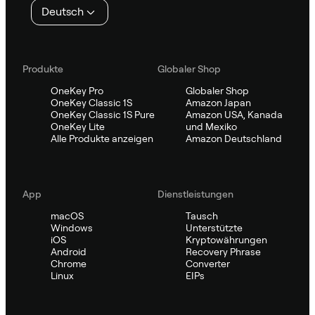
Deutsch
Produkte
Globaler Shop
OneKey Pro
Globaler Shop
OneKey Classic 1S
Amazon Japan
OneKey Classic 1S Pure
Amazon USA, Kanada
OneKey Lite
und Mexiko
Alle Produkte anzeigen
Amazon Deutschland
App
Dienstleistungen
macOS
Tausch
Windows
Unterstützte
iOS
Kryptowährungen
Android
Recovery Phrase
Chrome
Converter
Linux
EIPs