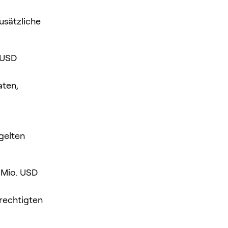
usätzliche
 USD
aten,
gelten
 Mio. USD
erechtigten