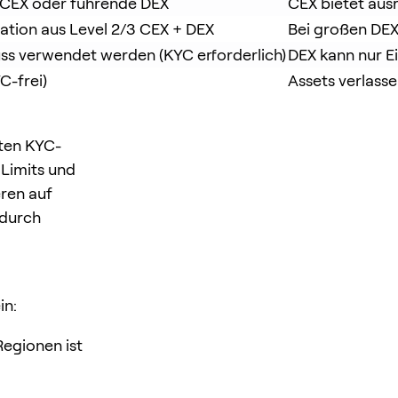
 CEX oder führende DEX
CEX bietet aus
tion aus Level 2/3 CEX + DEX
Bei großen DEX
s verwendet werden (KYC erforderlich)
DEX kann nur E
C-frei)
Assets verlasse
lten KYC-
 Limits und
ren auf
 durch
in:
egionen ist