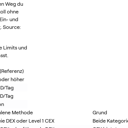
hen Weg du
koll ohne
Ein- und
t
. Source:
he Limits und
sst.
 (Referenz)
oder höher
D/Tag
D/Tag
on
lene Methode
Grund
ie DEX oder Level 1 CEX
Beide Kategori