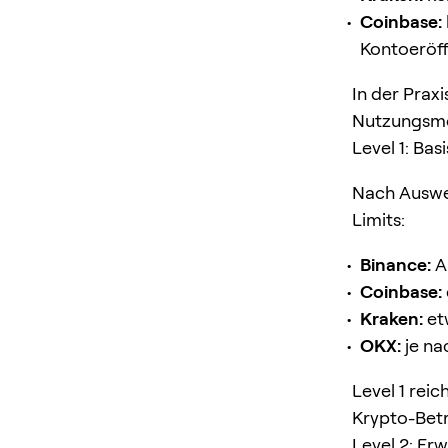
Coinbase:
Kontoeröff
In der Praxi
Nutzungsmod
Level 1: Bas
Nach Auswei
Limits:
Binance:
A
Coinbase:
Kraken:
et
OKX:
je na
Level 1 reic
Krypto-Betr
Level 2: Er