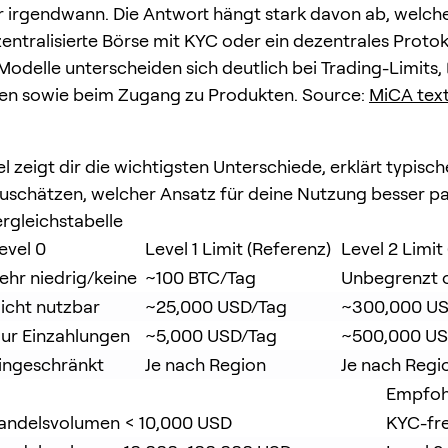
 irgendwann. Die Antwort hängt stark davon ab, welc
 zentralisierte Börse mit KYC oder ein dezentrales Proto
Modelle unterscheiden sich deutlich bei Trading-Limits, 
en sowie beim Zugang zu Produkten. Source:
MiCA tex
el zeigt dir die wichtigsten Unterschiede, erklärt typisc
inzuschätzen, welcher Ansatz für deine Nutzung besser pa
rgleichstabelle
evel 0
Level 1 Limit (Referenz)
Level 2 Limit
ehr niedrig/keine
~100 BTC/Tag
Unbegrenzt 
icht nutzbar
~25,000 USD/Tag
~300,000 US
ur Einzahlungen
~5,000 USD/Tag
~500,000 US
ingeschränkt
Je nach Region
Je nach Regi
Empfoh
Handelsvolumen < 10,000 USD
KYC-fre