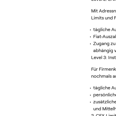
Mit Adressn
Limits und 
tägliche A
Fiat-Ausz
Zugang zu 
abhängig 
Level 3: Ins
Für Firmenk
nochmals a
tägliche A
persönlich
zusätzlich
und Mittel
2. CEX-Limit