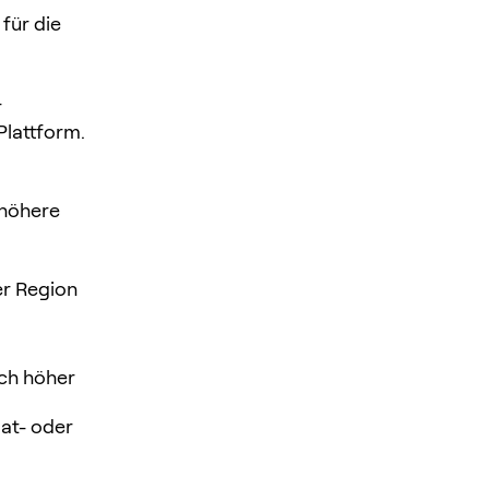
 für die
-
Plattform.
 höhere
er Region
ich höher
iat- oder