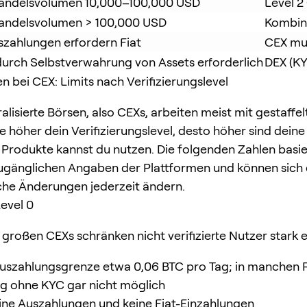
Handelsvolumen 10,000–100,000 USD
Level 2
Handelsvolumen > 100,000 USD
Kombina
szahlungen erfordern Fiat
CEX mus
durch Selbstverwahrung von Assets erforderlich
DEX (KY
n bei CEX: Limits nach Verifizierungslevel
alisierte Börsen, also CEXs, arbeiten meist mit gestaffe
e höher dein Verifizierungslevel, desto höher sind deine
Produkte kannst du nutzen. Die folgenden Zahlen basie
zugänglichen Angaben der Plattformen und können sich
che Änderungen jederzeit ändern.
Level 0
 großen CEXs schränken nicht verifizierte Nutzer stark e
uszahlungsgrenze etwa 0,06 BTC pro Tag; in manchen R
g ohne KYC gar nicht möglich
ine Auszahlungen und keine Fiat-Einzahlungen