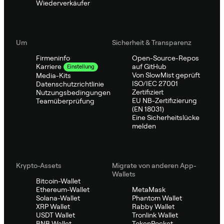
Wiederverkäufer
Um
Sicherheit & Transparenz
Firmeninfo
Open-Source-Repos
auf GitHub
Karriere
Einstellung
Von SlowMist geprüft
Media-Kits
ISO/IEC 27001
Datenschutzrichtlinie
Zertifiziert
Nutzungsbedingungen
EU NB-Zertifizierung
Teamüberprüfung
(EN 18031)
Eine Sicherheitslücke
melden
Krypto-Assets
Migrate von anderen App-
Wallets
Bitcoin-Wallet
Ethereum-Wallet
MetaMask
Solana-Wallet
Phantom Wallet
XRP Wallet
Rabby Wallet
USDT Wallet
Tronlink Wallet
BNB Wallet
TokenPocket