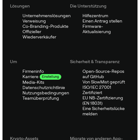
Lösungen
Die Unterstützung
Unternehmenslösungen
Hilfezentrum
Verweisung
Einen Antrag stellen
Co-Branding-Produkte
Firmware-
Offizieller
Aktualisierung
Wiederverkäufer
Um
Sicherheit & Transparenz
Firmeninfo
Open-Source-Repos
auf GitHub
Karriere
Einstellung
Von SlowMist geprüft
Media-Kits
ISO/IEC 27001
Datenschutzrichtlinie
Zertifiziert
Nutzungsbedingungen
EU NB-Zertifizierung
Teamüberprüfung
(EN 18031)
Eine Sicherheitslücke
melden
Krypto-Assets
Migrate von anderen App-