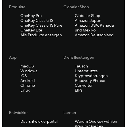
Produkte
Globaler Shop
OneKey Pro
Globaler Shop
OneKey Classic 1S
Amazon Japan
OneKey Classic 1S Pure
Amazon USA, Kanada
OneKey Lite
und Mexiko
Alle Produkte anzeigen
Amazon Deutschland
App
Dienstleistungen
macOS
Tausch
Windows
Unterstützte
iOS
Kryptowährungen
Android
Recovery Phrase
Chrome
Converter
Linux
EIPs
Entwickler
Lernen
Das Entwicklerportal
Warum OneKey wählen
Warum OneKey