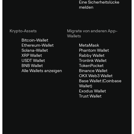
Eine Sicherheitslücke
melden
Krypto-Assets
Migrate von anderen App-
Wallets
Bitcoin-Wallet
Ethereum-Wallet
MetaMask
Solana-Wallet
Phantom Wallet
XRP Wallet
Rabby Wallet
USDT Wallet
Tronlink Wallet
BNB Wallet
TokenPocket
Alle Wallets anzeigen
Binance Wallet
OKX Web3 Wallet
Base Wallet (Coinbase
Wallet)
Exodus Wallet
Trust Wallet