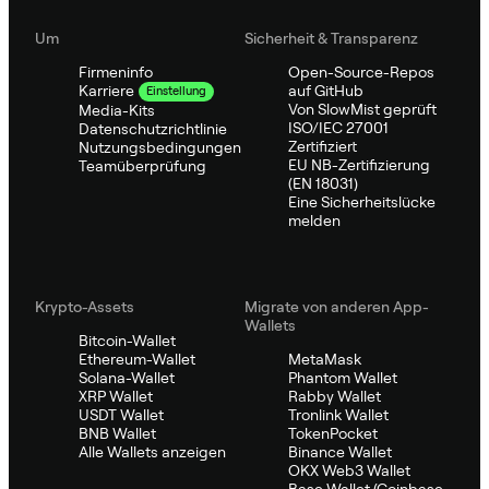
Um
Sicherheit & Transparenz
Firmeninfo
Open-Source-Repos
auf GitHub
Karriere
Einstellung
Von SlowMist geprüft
Media-Kits
ISO/IEC 27001
Datenschutzrichtlinie
Zertifiziert
Nutzungsbedingungen
EU NB-Zertifizierung
Teamüberprüfung
(EN 18031)
Eine Sicherheitslücke
melden
Krypto-Assets
Migrate von anderen App-
Wallets
Bitcoin-Wallet
Ethereum-Wallet
MetaMask
Solana-Wallet
Phantom Wallet
XRP Wallet
Rabby Wallet
USDT Wallet
Tronlink Wallet
BNB Wallet
TokenPocket
Alle Wallets anzeigen
Binance Wallet
OKX Web3 Wallet
Base Wallet (Coinbase