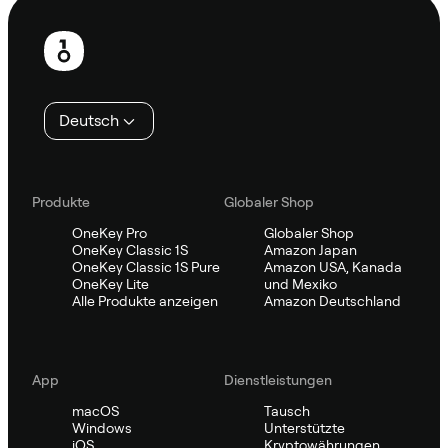
Fußzeile
Deutsch
Produkte
Globaler Shop
OneKey Pro
Globaler Shop
OneKey Classic 1S
Amazon Japan
OneKey Classic 1S Pure
Amazon USA, Kanada
OneKey Lite
und Mexiko
Alle Produkte anzeigen
Amazon Deutschland
App
Dienstleistungen
macOS
Tausch
Windows
Unterstützte
iOS
Kryptowährungen