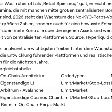
. Was früher oft als „Retail-Spielzeug“ galt, erreicht h
mina, die mit manchen mittelgroßen zentralisierten Bö
ar sind. 2026 steht das Wachstum des No-KYC-Perps-V
ür größere Zahlen, sondern auch für eine bewusste Ent
Trader: mehr Kontrolle über die eigenen Assets und wen
t von zentralisierten Plattformen. Source:
Hyperliquid 
kel analysiert die wichtigsten Treiber hinter dem Wachs
die Entwicklung führender Plattformen und realistische
 für die nächsten Jahre.
rgleichstabelle
On-Chain-Architektur
Ordertypen
Eigenständige L1
Limit/Market/Stop-Loss
Arbitrum / Avalanche
Limit/Market
Eigenständige Cosmos-Chain
Limit/Market/Stop-Loss
e Reife im On-Chain-Perps-Markt