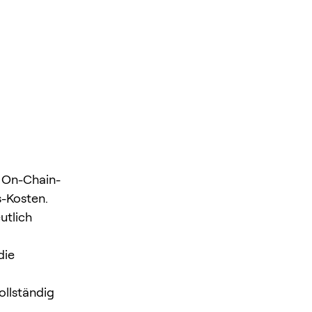
t On-Chain-
-Kosten.
utlich
die
ollständig