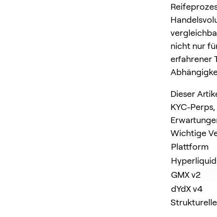
Reifeprozess
Handelsvolu
vergleichb
nicht nur f
erfahrener 
Abhängigkei
Dieser Arti
KYC-Perps, 
Erwartungen
Wichtige Ve
Plattform
Hyperliquid
GMX v2
dYdX v4
Strukturell