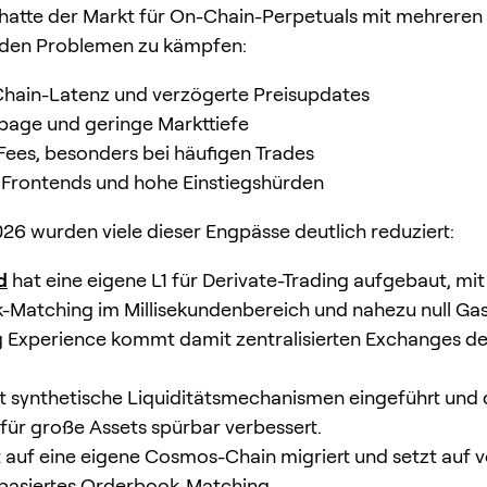
atte der Markt für On-Chain-Perpetuals mit mehreren
den Problemen zu kämpfen:
hain-Latenz und verzögerte Preisupdates
page und geringe Markttiefe
Fees, besonders bei häufigen Trades
Frontends und hohe Einstiegshürden
26 wurden viele dieser Engpässe deutlich reduziert:
d
hat eine eigene L1 für Derivate-Trading aufgebaut, mi
Matching im Millisekundenbereich und nahezu null Gas
g Experience kommt damit zentralisierten Exchanges de
t synthetische Liquiditätsmechanismen eingeführt und 
 für große Assets spürbar verbessert.
t auf eine eigene Cosmos-Chain migriert und setzt auf v
basiertes Orderbook-Matching.