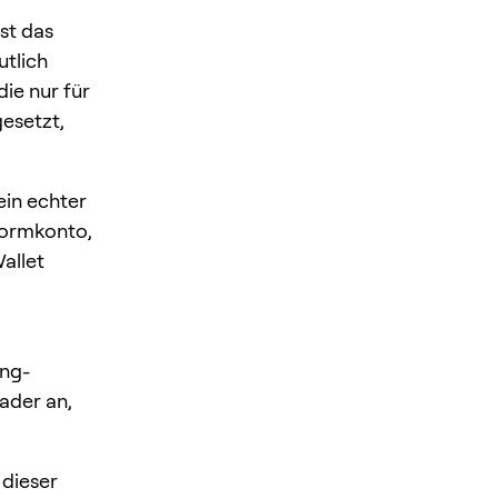
st das
utlich
ie nur für
gesetzt,
ein echter
tformkonto,
allet
ing-
ader an,
 dieser