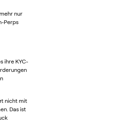
 mehr nur
n-Perps
s ihre KYC-
orderungen
en
t nicht mit
n. Das ist
uck