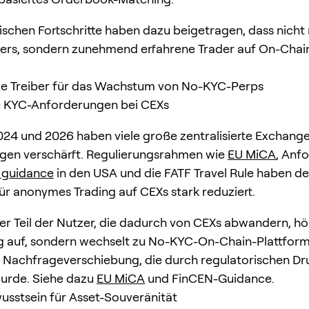
ischen Fortschritte haben dazu beigetragen, dass nicht
ters, sondern zunehmend erfahrene Trader auf On-Chai
le Treiber für das Wachstum von No-KYC-Perps
re KYC-Anforderungen bei CEXs
24 und 2026 haben viele große zentralisierte Exchange
gen verschärft. Regulierungsrahmen wie
EU MiCA
, Anf
 guidance
in den USA und die FATF Travel Rule haben d
ür anonymes Trading auf CEXs stark reduziert.
ter Teil der Nutzer, die dadurch von CEXs abwandern, hör
 auf, sondern wechselt zu No-KYC-On-Chain-Plattforme
e Nachfrageverschiebung, die durch regulatorischen Dr
wurde. Siehe dazu
EU MiCA
und FinCEN-Guidance.
usstsein für Asset-Souveränität