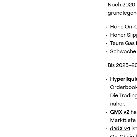
Noch 2020 h
grundlegen
Hohe On-C
Hoher Slip
Teure Gas 
Schwache 
Bis 2025–20
Hyperliqui
Orderbook-
Die Tradin
näher.
GMX v2
ha
Markttiefe
dYdX v4
is
On-Chain-