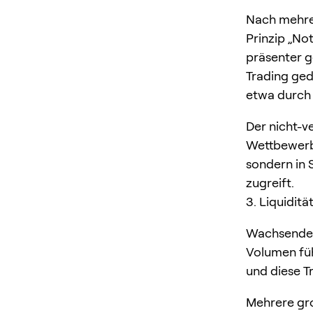
Nach mehrer
Prinzip „No
präsenter g
Trading ged
etwa durch 
Der nicht-v
Wettbewerbs
sondern in 
zugreift.
3. Liquiditä
Wachsendes 
Volumen füh
und diese 
Mehrere gro