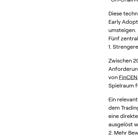
Diese techn
Early Adop
umsteigen.
Fünf zentra
1. Strenge
Zwischen 20
Anforderun
von
FinCEN
Spielraum f
Ein relevan
dem Trading
eine direkt
ausgelöst 
2. Mehr Bew