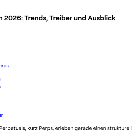
026: Trends, Treiber und Ausblick
erps
t
s
ur
Perpetuals, kurz Perps, erleben gerade einen strukturel