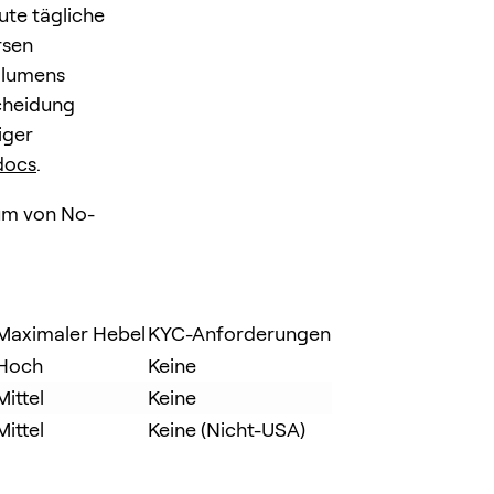
eute tägliche
rsen
olumens
scheidung
iger
docs
.
tum von No-
Maximaler Hebel
KYC-Anforderungen
Hoch
Keine
Mittel
Keine
Mittel
Keine (Nicht-USA)