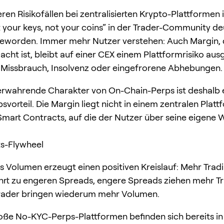
en Risikofällen bei zentralisierten Krypto-Plattformen i
t your keys, not your coins“ in der Trader-Community de
eworden. Immer mehr Nutzer verstehen: Auch Margin, d
acht ist, bleibt auf einer CEX einem Plattformrisiko aus
Missbrauch, Insolvenz oder eingefrorene Abhebungen.
erwahrende Charakter von On-Chain-Perps ist deshalb 
vorteil. Die Margin liegt nicht in einem zentralen Plat
Smart Contracts, auf die der Nutzer über seine eigene W
ts-Flywheel
Volumen erzeugt einen positiven Kreislauf: Mehr Trad
rt zu engeren Spreads, engere Spreads ziehen mehr Tr
Trader bringen wiederum mehr Volumen.
ße No-KYC-Perps-Plattformen befinden sich bereits in