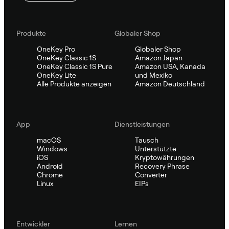
Produkte
Globaler Shop
OneKey Pro
Globaler Shop
OneKey Classic 1S
Amazon Japan
OneKey Classic 1S Pure
Amazon USA, Kanada
OneKey Lite
und Mexiko
Alle Produkte anzeigen
Amazon Deutschland
App
Dienstleistungen
macOS
Tausch
Windows
Unterstützte
iOS
Kryptowährungen
Android
Recovery Phrase
Chrome
Converter
Linux
EIPs
Entwickler
Lernen