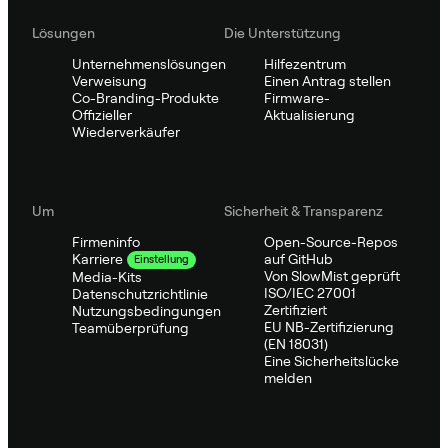
Lösungen
Die Unterstützung
Unternehmenslösungen
Hilfezentrum
Verweisung
Einen Antrag stellen
Co-Branding-Produkte
Firmware-
Offizieller
Aktualisierung
Wiederverkäufer
Um
Sicherheit & Transparenz
Firmeninfo
Open-Source-Repos
auf GitHub
Karriere
Einstellung
Von SlowMist geprüft
Media-Kits
ISO/IEC 27001
Datenschutzrichtlinie
Zertifiziert
Nutzungsbedingungen
EU NB-Zertifizierung
Teamüberprüfung
(EN 18031)
Eine Sicherheitslücke
melden