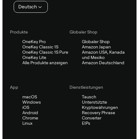
Deutsch
Produkte
Globaler Shop
OneKey Pro
Globaler Shop
OneKey Classic 1S
Amazon Japan
OneKey Classic 1S Pure
Amazon USA, Kanada
OneKey Lite
und Mexiko
Alle Produkte anzeigen
Amazon Deutschland
App
Dienstleistungen
macOS
Tausch
Windows
Unterstützte
iOS
Kryptowährungen
Android
Recovery Phrase
Chrome
Converter
Linux
EIPs