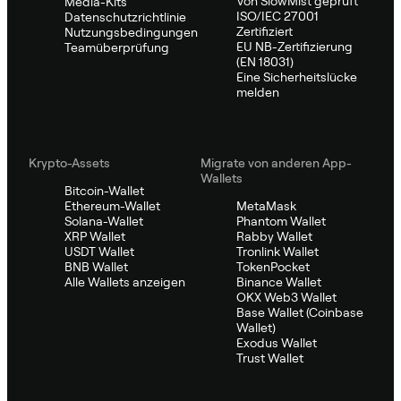
Von SlowMist geprüft
Media-Kits
ISO/IEC 27001
Datenschutzrichtlinie
Zertifiziert
Nutzungsbedingungen
EU NB-Zertifizierung
Teamüberprüfung
(EN 18031)
Eine Sicherheitslücke
melden
Krypto-Assets
Migrate von anderen App-
Wallets
Bitcoin-Wallet
Ethereum-Wallet
MetaMask
Solana-Wallet
Phantom Wallet
XRP Wallet
Rabby Wallet
USDT Wallet
Tronlink Wallet
BNB Wallet
TokenPocket
Alle Wallets anzeigen
Binance Wallet
OKX Web3 Wallet
Base Wallet (Coinbase
Wallet)
Exodus Wallet
Trust Wallet