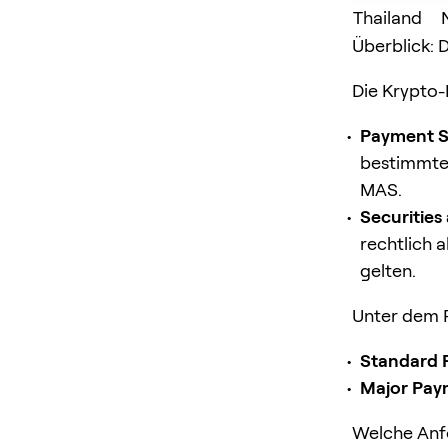
Thailand
Überblick:
Die Krypto-
Payment Se
bestimmter
MAS.
Securities
rechtlich 
gelten.
Unter dem P
Standard P
Major Paym
Welche Anf