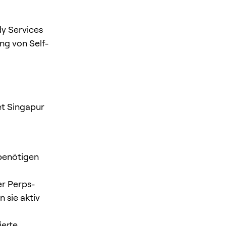
dy Services
ng von Self-
et Singapur
 benötigen
er Perps-
 sie aktiv
ierte