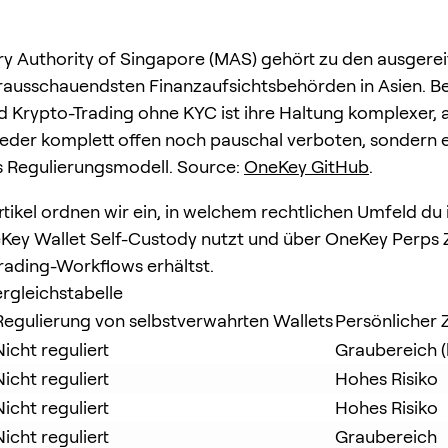
y Authority of Singapore (MAS) gehört zu den ausgerei
rausschauendsten Finanzaufsichtsbehörden in Asien. Bei
 Krypto-Trading ohne KYC ist ihre Haltung komplexer, al
eder komplett offen noch pauschal verboten, sondern e
 Regulierungsmodell. Source:
OneKey GitHub
.
rtikel ordnen wir ein, in welchem rechtlichen Umfeld du
Key Wallet Self-Custody nutzt und über OneKey Perps
rading-Workflows erhältst.
rgleichstabelle
Regulierung von selbstverwahrten Wallets
Persönlicher Z
Nicht reguliert
Graubereich (
Nicht reguliert
Hohes Risiko
Nicht reguliert
Hohes Risiko
Nicht reguliert
Graubereich