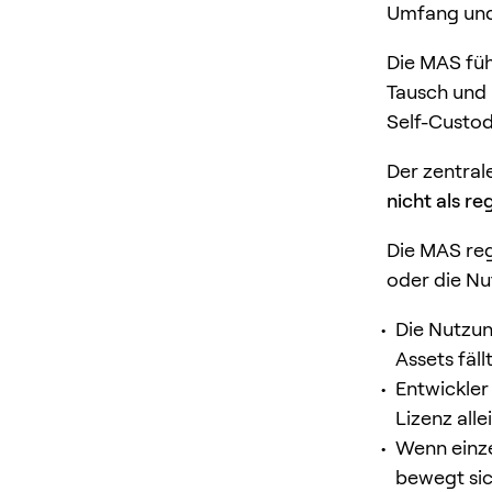
Umfang und 
Die MAS füh
Tausch und 
Self-Custod
Der zentral
nicht als re
Die MAS reg
oder die Nu
Die Nutzun
Assets fäll
Entwickler
Lizenz alle
Wenn einze
bewegt sic