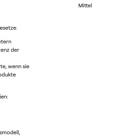
Mittel
Gesetze:
etern
zenz der
te, wenn sie
rodukte
ien:
smodell,