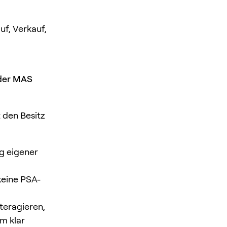
uf, Verkauf,
 der MAS
 den Besitz
g eigener
keine PSA-
teragieren,
em klar