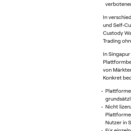
verbotenen
In verschie
und Self-Cu
Custody Wal
Trading ohn
In Singapur 
Plattformbe
von Märkte
Konkret bed
Plattforme
grundsätz
Nicht lize
Plattforme
Nutzer in 
Für einzeln