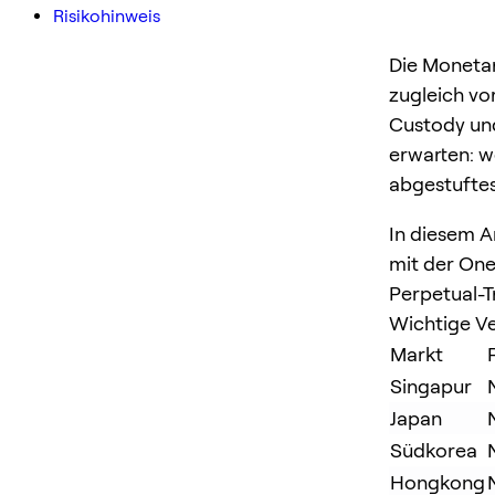
Risikohinweis
Die Monetar
zugleich vo
Custody und
erwarten: w
abgestuftes
In diesem A
mit der One
Perpetual-T
Wichtige Ve
Markt
Singapur
Japan
Südkorea
Hongkong