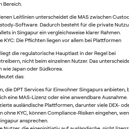
 Bereich.
denen Leitlinien unterscheidet die MAS zwischen Custo
stody-Software. Dadurch besteht für die private Nutzu
lets in Singapur ein vergleichsweise klarer Rahmen.
e KYC: Die Pflichten liegen vor allem bei Plattformen
liegt die regulatorische Hauptlast in der Regel bei
treibern, nicht beim einzelnen Nutzer. Das unterscheid
n wie Japan oder Südkorea.
eutet das:
n, die DPT Services für Einwohner Singapurs anbieten,
lich eine MAS-Lizenz oder eine anwendbare Ausnahme.
nzierte ausländische Plattformen, darunter viele DEX- od
n ohne KYC, können Compliance-Risiken eingehen, wenn
Singapur ansprechen.
e Nutzer, die eigeninitiativ auf ausländische, nicht lizenz