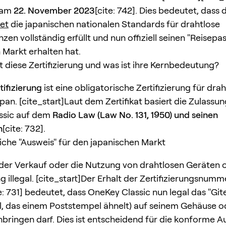
t am
22. November 2023
[cite: 742]. Dies bedeutet, dass
et
die japanischen nationalen Standards für drahtlose
en vollständig erfüllt und nun offiziell seinen "Reisepas
 Markt erhalten hat.
ist diese Zertifizierung und was ist ihre Kernbedeutung?
tifizierung
ist eine obligatorische Zertifizierung für dra
pan. [cite_start]Laut dem Zertifikat basiert die Zulassun
ssic auf dem
Radio Law (Law No. 131, 1950) und seinen
n
[cite: 732].
liche "Ausweis" für den japanischen Markt
t der Verkauf oder die Nutzung von drahtlosen Geräten
ng illegal. [cite_start]Der Erhalt der Zertifizierungsnum
e: 731] bedeutet, dass OneKey Classic nun legal das "Git
, das einem Poststempel ähnelt) auf seinem Gehäuse od
bringen darf. Dies ist entscheidend für die konforme Au