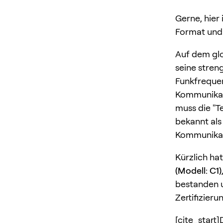
Gerne, hier
Format und 
Auf dem glo
seine stren
Funkfreque
Kommunikati
muss die "T
bekannt als 
Kommunikat
Kürzlich ha
(Modell: C1)
bestanden 
Zertifizier
[cite_start