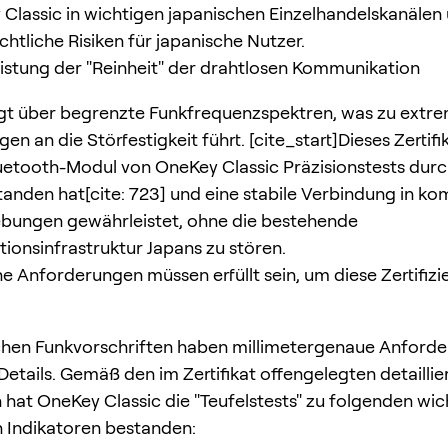
Classic in wichtigen japanischen Einzelhandelskanälen
echtliche Risiken für japanische Nutzer.
istung der "Reinheit" der drahtlosen Kommunikation
gt über begrenzte Funkfrequenzspektren, was zu extr
n an die Störfestigkeit führt. [cite_start]Dieses Zertifi
uetooth-Modul von OneKey Classic Präzisionstests dur
anden hat[cite: 723] und eine stabile Verbindung in k
bungen gewährleistet, ohne die bestehende
onsinfrastruktur Japans zu stören.
he Anforderungen müssen erfüllt sein, um diese Zertifizi
chen Funkvorschriften haben millimetergenaue Anford
Details. Gemäß den im Zertifikat offengelegten detaillie
hat OneKey Classic die "Teufelstests" zu folgenden wic
 Indikatoren bestanden: