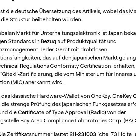
 ist die deutsche Übersetzung des Artikels, wobei das 
die Struktur beibehalten wurden:
balen Markt für Unterhaltungselektronik ist Japan beka
gen Standards in Bezug auf Produktqualität und
nzmanagement. Jedes Gerät mit drahtlosen
onsfähigkeiten, das auf den japanischen Markt gelange
echnical Regulations Conformity Certification" erhalten,
"Giteki"-Zertifizierung, die vom Ministerium für Inneres 
ion (MIC) anerkannt wird.
t das klassische Hardware-
Wallet
von OneKey,
OneKey C
, die strenge Prüfung des japanischen Funkgesetzes erf
und die
Certificate of Type Approval (Radio)
von der
ungsstelle Bay Area Compliance Laboratories Corp. (BAC
]Die Zertifikatsnummer lautet
211-231003
[cite: 731][cite_s