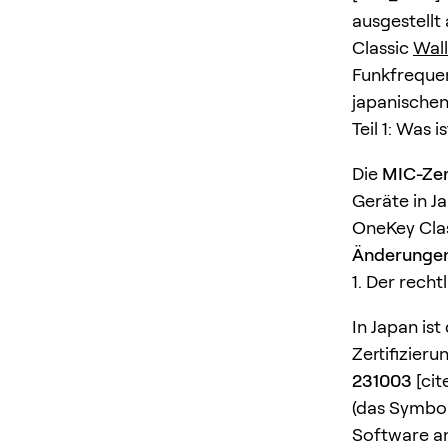
ausgestell
Classic
Wall
Funkfrequenz
japanischen
Teil 1: Was 
Die
MIC-Zer
Geräte in Ja
OneKey Cla
Änderunge
1. Der recht
In Japan is
Zertifizieru
231003
[cit
(das Symbol
Software an