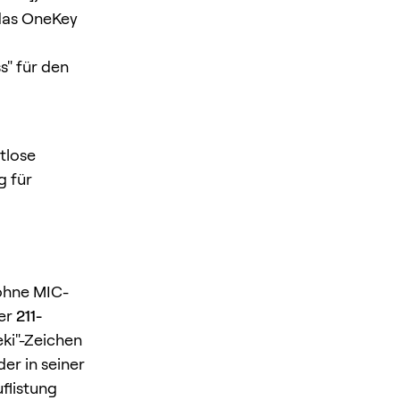
 das OneKey
s" für den
htlose
g für
 ohne MIC-
mer
211-
eki"-Zeichen
er in seiner
flistung