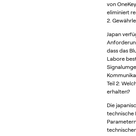
von OneKey 
eliminiert r
2. Gewährle
Japan verfü
Anforderunge
dass das Bl
Labore best
Signalumge
Kommunikati
Teil 2: Welc
erhalten?
Die japanis
technische 
Parametern 
technischen