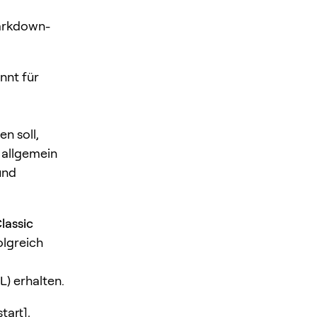
Markdown-
nnt für
n soll,
 allgemein
und
lassic
olgreich
L) erhalten.
tart],