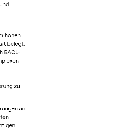
 und
em hohen
kat belegt,
ch BACL-
omplexen
erung zu
erungen an
rten
htigen