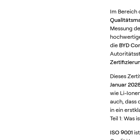
Im Bereich 
Qualitätsm
Messung der
hochwertige
die
BYD Co
Autoritätss
Zertifizie
Dieses Zert
Januar 202
wie Li-Ione
auch, dass 
in ein erstk
Teil 1: Was 
ISO 9001
is