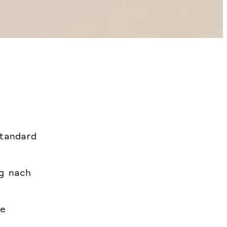
Standard
g nach
he