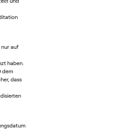
ellt und
ditation
 nur auf
nzt haben.
YD dem
cher, dass
disierten
erungsdatum