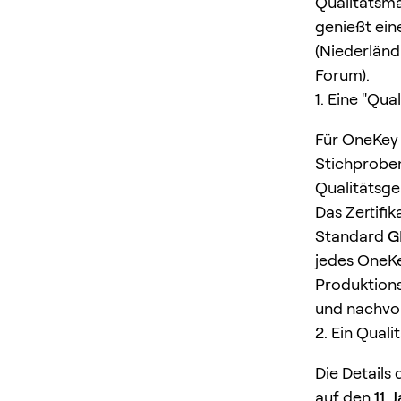
Qualitätsma
genießt ein
(Niederländ
Forum).
1. Eine "Qua
Für OneKey 
Stichproben
Qualitätsge
Das Zertifi
Standard
G
jedes OneKe
Produktions
und nachvol
2. Ein Qual
Die Details 
auf den
11.