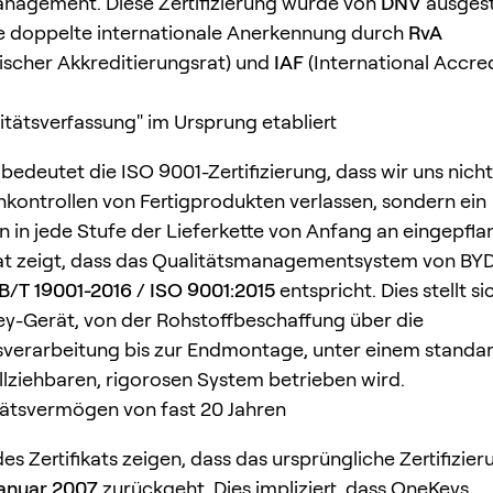
nagement. Diese Zertifizierung wurde von
DNV
ausgest
e doppelte internationale Anerkennung durch
RvA
ischer Akkreditierungsrat) und
IAF
(International Accre
litätsverfassung" im Ursprung etabliert
bedeutet die ISO 9001-Zertifizierung, dass wir uns nicht
kontrollen von Fertigprodukten verlassen, sondern ein
n in jede Stufe der Lieferkette von Anfang an eingepfla
kat zeigt, dass das Qualitätsmanagementsystem von B
B/T 19001-2016 / ISO 9001:2015
entspricht. Dies stellt si
y-Gerät, von der Rohstoffbeschaffung über die
verarbeitung bis zur Endmontage, unter einem standar
lziehbaren, rigorosen System betrieben wird.
itätsvermögen von fast 20 Jahren
des Zertifikats zeigen, dass das ursprüngliche Zertifizi
 Januar 2007
zurückgeht. Dies impliziert, dass OneKeys