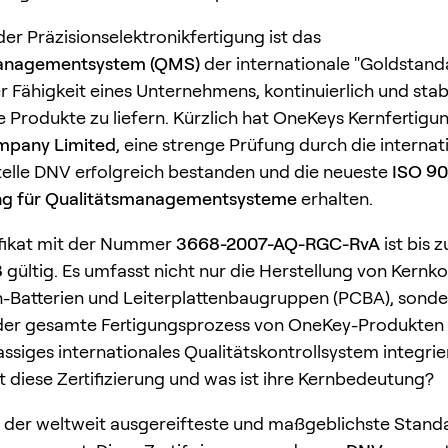
der Präzisionselektronikfertigung ist das
anagementsystem (QMS)
der internationale "Goldstand
 Fähigkeit eines Unternehmens, kontinuierlich und stabil
 Produkte zu liefern. Kürzlich hat OneKeys Kernfertigun
mpany Limited
, eine strenge Prüfung durch die internat
telle DNV erfolgreich bestanden und die neueste
ISO 90
rung für Qualitätsmanagementsysteme
erhalten.
ifikat mit der Nummer
3668-2007-AQ-RGC-RvA
ist bis 
8
gültig. Es umfasst nicht nur die Herstellung von Ker
n-Batterien und Leiterplattenbaugruppen (PCBA), sonde
der gesamte Fertigungsprozess von OneKey-Produkten 
lassiges internationales Qualitätskontrollsystem integrie
ist diese Zertifizierung und was ist ihre Kernbedeutung?
t der weltweit ausgereifteste und maßgeblichste Stand