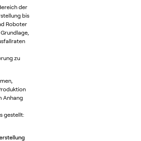
Bereich der
stellung bis
und Roboter
e Grundlage,
sfallraten
erung zu
hmen,
Produktion
im Anhang
 gestellt:
erstellung