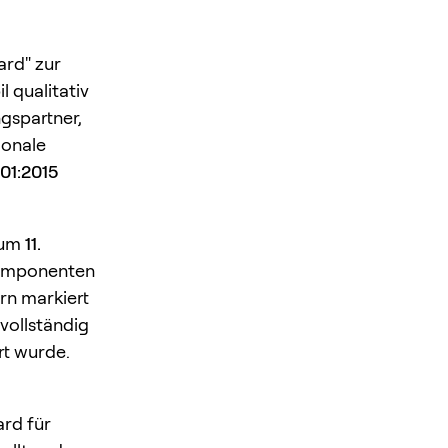
ard" zur
 qualitativ
gspartner,
ionale
01:2015
zum
11.
nkomponenten
rn markiert
vollständig
rt wurde.
ard für