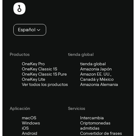
Pie
de
página
Español
Productos
tienda global
OneKey Pro
tienda global
OneKey Classic 1S
Amazonia Japón
OneKey Classic 1S Pure
Amazon EE. UU.,
OneKey Lite
Canadá y México
Ver todos los productos
Amazonia Alemania
Aplicación
Servicios
macOS
Intercambia
Windows
Criptomonedas
iOS
admitidas
Android
Convertidor de frases