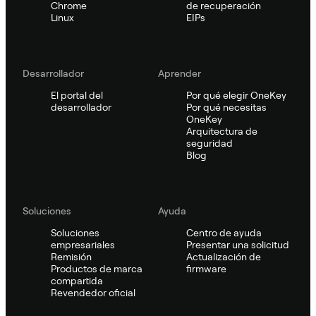
Chrome
de recuperación
Linux
EIPs
Desarrollador
Aprender
El portal del
Por qué elegir OneKey
desarrollador
Por qué necesitas
OneKey
Arquitectura de
seguridad
Blog
Soluciones
Ayuda
Soluciones
Centro de ayuda
empresariales
Presentar una solicitud
Remisión
Actualización de
Productos de marca
firmware
compartida
Revendedor oficial