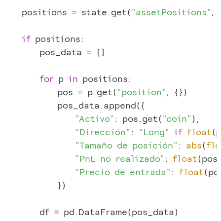
    positions = state.get(
"assetPositions"
, 
if
 positions:

        pos_data = []

for
 p 
in
 positions:

            pos = p.get(
"position"
, {})

            pos_data.append({

"Activo"
: pos.get(
"coin"
),

"Dirección"
: 
"Long"
if
float
(
"Tamaño de posición"
: 
abs
(
flo
"PnL no realizado"
: 
float
(pos
"Precio de entrada"
: 
float
(po
            })

        df = pd.DataFrame(pos_data)
