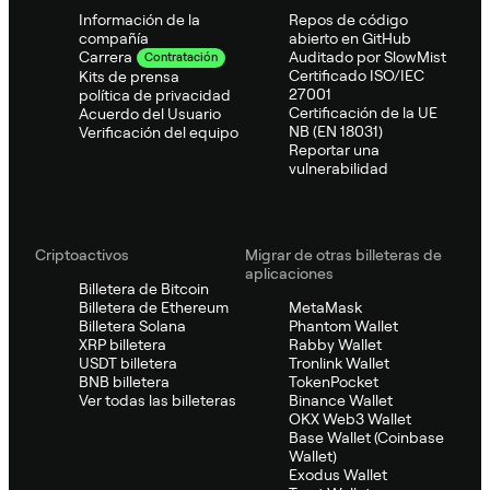
Información de la
Repos de código
compañía
abierto en GitHub
Auditado por SlowMist
Carrera
Contratación
Certificado ISO/IEC
Kits de prensa
27001
política de privacidad
Certificación de la UE
Acuerdo del Usuario
NB (EN 18031)
Verificación del equipo
Reportar una
vulnerabilidad
Criptoactivos
Migrar de otras billeteras de
aplicaciones
Billetera de Bitcoin
Billetera de Ethereum
MetaMask
Billetera Solana
Phantom Wallet
XRP billetera
Rabby Wallet
USDT billetera
Tronlink Wallet
BNB billetera
TokenPocket
Ver todas las billeteras
Binance Wallet
OKX Web3 Wallet
Base Wallet (Coinbase
Wallet)
Exodus Wallet