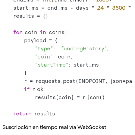
    start_ms = end_ms - days * 
24
 * 
3600
 * 
    results = {}

for
 coin 
in
 coins:

        payload = {

"type"
: 
"fundingHistory"
,

"coin"
: coin,

"startTime"
: start_ms,

        }

        r = requests.post(ENDPOINT, json=pa
if
 r.ok:

            results[coin] = r.json()

return
Suscripción en tiempo real vía WebSocket