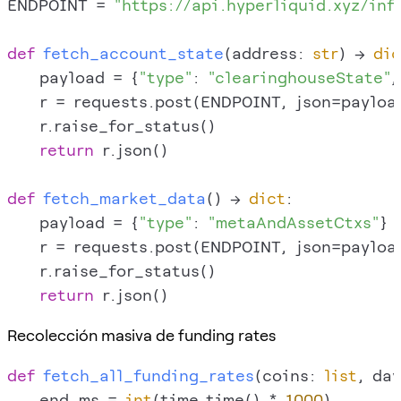
ENDPOINT = 
"https://api.hyperliquid.xyz/inf
def
fetch_account_state
(
address: 
str
) -> 
dic
    payload = {
"type"
: 
"clearinghouseState"
,
    r = requests.post(ENDPOINT, json=payloa
    r.raise_for_status()

return
 r.json()

def
fetch_market_data
() -> 
dict
:

    payload = {
"type"
: 
"metaAndAssetCtxs"
}

    r = requests.post(ENDPOINT, json=payloa
    r.raise_for_status()

return
Recolección masiva de funding rates
def
fetch_all_funding_rates
(
coins: 
list
, day
    end_ms = 
int
(time.time() * 
1000
)
