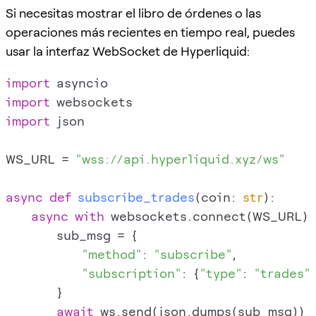
Si necesitas mostrar el libro de órdenes o las
operaciones más recientes en tiempo real, puedes
usar la interfaz WebSocket de Hyperliquid:
import
import
import
 json

WS_URL = 
"wss://api.hyperliquid.xyz/ws"
async
def
subscribe_trades
(
coin: 
str
):

async
with
 websockets.connect(WS_URL) 
        sub_msg = {

"method"
: 
"subscribe"
,

"subscription"
: {
"type"
: 
"trades"
,
        }

await
 ws.send(json.dumps(sub_msg))
