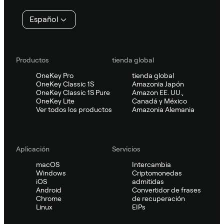
página
Español
Productos
tienda global
OneKey Pro
tienda global
OneKey Classic 1S
Amazonia Japón
OneKey Classic 1S Pure
Amazon EE. UU.,
OneKey Lite
Canadá y México
Ver todos los productos
Amazonia Alemania
Aplicación
Servicios
macOS
Intercambia
Windows
Criptomonedas
iOS
admitidas
Android
Convertidor de frases
Chrome
de recuperación
Linux
EIPs