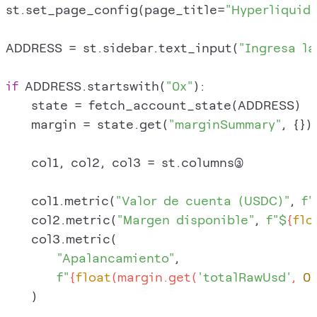
st.set_page_config(page_title=
"Hyperliquid
ADDRESS = st.sidebar.text_input(
"Ingresa la
if
 ADDRESS.startswith(
"0x"
):

    state = fetch_account_state(ADDRESS)

    margin = state.get(
"marginSummary"
, {})

    col1, col2, col3 = st.columns(
    col1.metric(
"Valor de cuenta (USDC)"
, 
f"
    col2.metric(
"Margen disponible"
, 
f"$
{
flo
    col3.metric(

"Apalancamiento"
,

f"
{
float
(margin.get(
'totalRawUsd'
, 
0
    )
