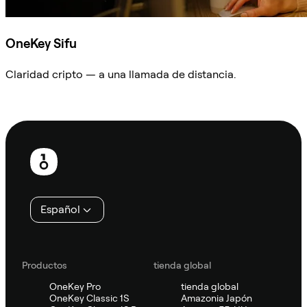
OneKey Sifu
Claridad cripto — a una llamada de distancia.
Preguntar a Sifu
Pie
de
página
Español
Productos
tienda global
OneKey Pro
tienda global
OneKey Classic 1S
Amazonia Japón