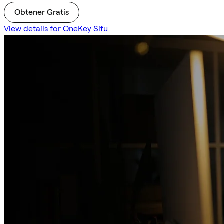
Obtener Gratis
View details for OneKey Sifu