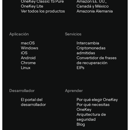
OneKey Classic 1S Pure
Amazon EE. UU.,
OneKey Lite
Canadá y México
Ver todos los productos
Amazonia Alemania
Aplicación
Servicios
macOS
Intercambia
Windows
Criptomonedas
iOS
admitidas
Android
Convertidor de frases
Chrome
de recuperación
Linux
EIPs
Desarrollador
Aprender
El portal del
Por qué elegir OneKey
desarrollador
Por qué necesitas
OneKey
Arquitectura de
seguridad
Blog