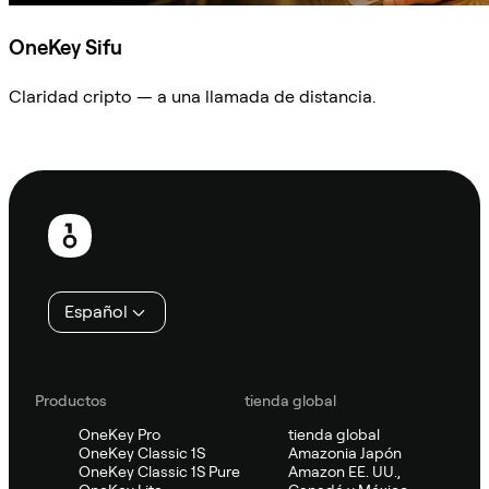
OneKey Sifu
Claridad cripto — a una llamada de distancia.
Preguntar a Sifu
Pie
de
página
Español
Productos
tienda global
OneKey Pro
tienda global
OneKey Classic 1S
Amazonia Japón
OneKey Classic 1S Pure
Amazon EE. UU.,