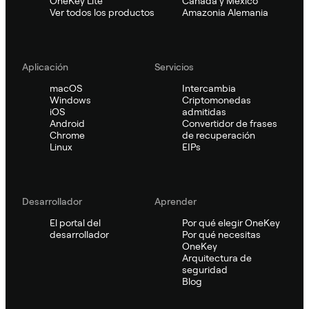
OneKey Lite
Canadá y México
Ver todos los productos
Amazonia Alemania
Aplicación
Servicios
macOS
Intercambia
Windows
Criptomonedas
iOS
admitidas
Android
Convertidor de frases
Chrome
de recuperación
Linux
EIPs
Desarrollador
Aprender
El portal del
Por qué elegir OneKey
desarrollador
Por qué necesitas
OneKey
Arquitectura de
seguridad
Blog