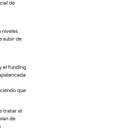
cial de
 niveles
 subir de
y el funding
 apalancada
haciendo que
 tratar el
plan de
e