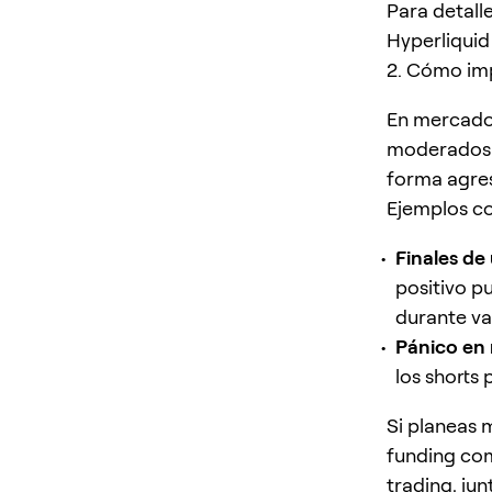
Para detall
Hyperliquid
2. Cómo imp
En mercados
moderados. 
forma agres
Ejemplos c
Finales de 
positivo p
durante va
Pánico en 
los shorts
Si planeas 
funding com
trading, ju