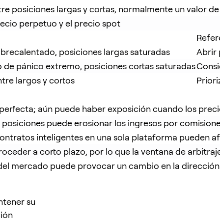
re posiciones largas y cortas, normalmente un valor de 
recio perpetuo y el precio spot
Refer
recalentado, posiciones largas saturadas
Abrir 
 de pánico extremo, posiciones cortas saturadas
Consi
ntre largos y cortos
Priori
 perfecta; aún puede haber exposición cuando los prec
r posiciones puede erosionar los ingresos por comision
contratos inteligentes en una sola plataforma pueden af
roceder a corto plazo, por lo que la ventana de arbitraj
del mercado puede provocar un cambio en la dirección 
ntener su
ción