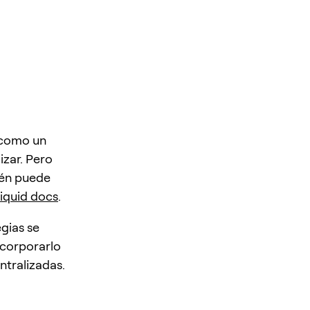
como un
zar. Pero
ién puede
iquid docs
.
gias se
ncorporarlo
ntralizadas.