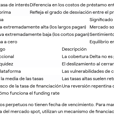
tasa de interés
Diferencia en los costos de préstamo ent
 prima
Refleja el grado de desviación entre el p
sa
Significado
va extremadamente alta (los largos pagan)
Mercado sob
va extremadamente baja (los cortos pagan)
Sentimiento
a a cero
Equilibrio e
sgo
Descripción
ccional
La cobertura Delta no es
iquidez
El deslizamiento al cerra
plataforma
Las vulnerabilidades de 
 la media de las tasas
Las tasas altas suelen ret
co de la tasa de financiación
Una reversión repentina 
cómo funciona el funding rate
os perpetuos no tienen fecha de vencimiento. Para ma
a del mercado spot, utilizan un mecanismo de financia