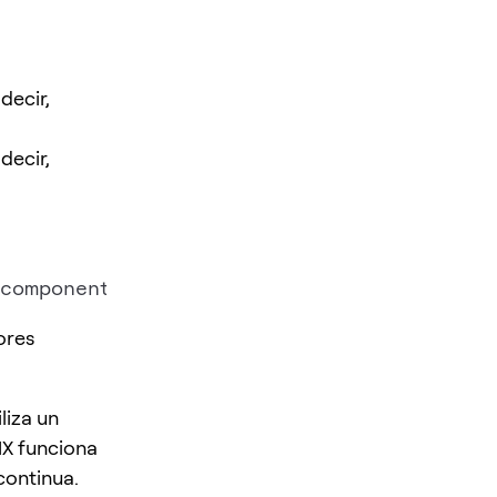
decir,
decir,
ores
liza un
MX funciona
ontinua.