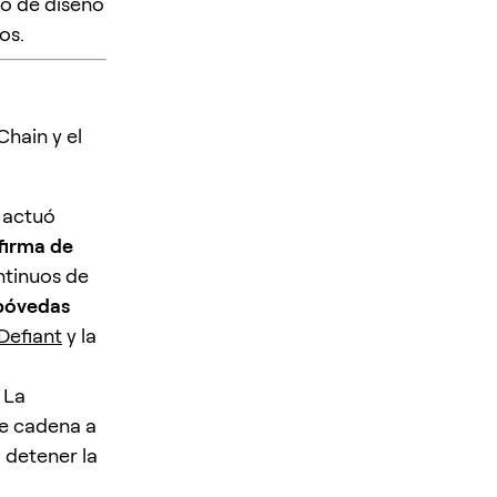
io de diseño
os.
hain y el
d actuó
 firma de
ntinuos de
 bóvedas
Defiant
y la
. La
de cadena a
 detener la