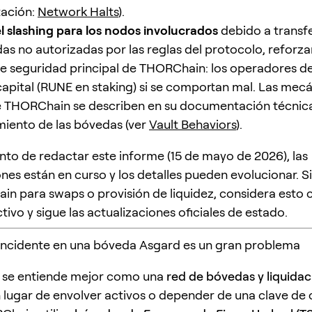
ación:
Network Halts
).
el slashing para los nodos involucrados
debido a transf
as no autorizadas por las reglas del protocolo, reforza
 seguridad principal de THORChain: los operadores d
capital (RUNE en staking) si se comportan mal. Las mec
e THORChain se describen en su documentación técnica
iento de las bóvedas (ver
Vault Behaviors
).
to de redactar este informe (15 de mayo de 2026), las
ones están en curso y los detalles pueden evolucionar. 
n para swaps o provisión de liquidez, considera esto
tivo y sigue las actualizaciones oficiales de estado.
incidente en una bóveda Asgard es un gran problema
se entiende mejor como una
red de bóvedas y liquidac
n lugar de envolver activos o depender de una clave de