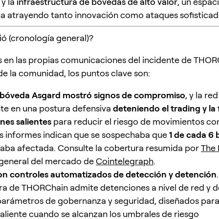
y la
infraestructura de bóvedas de alto valor
, un espac
a atrayendo tanto innovación como ataques sofisticad
ó (cronología general)?
en las propias comunicaciones del incidente de THORC
e la comunidad, los puntos clave son:
 bóveda Asgard mostró signos de compromiso
, y la re
te en una postura defensiva
deteniendo el trading y la
nes salientes
para reducir el riesgo de movimientos co
s informes indican que se sospechaba que
1 de cada 6
aba afectada. Consulte la cobertura resumida por
The 
 general del mercado de
Cointelegraph
.
on controles automatizados de detección y detención
ra de THORChain admite detenciones a nivel de red y 
parámetros de gobernanza y seguridad, diseñados para
saliente cuando se alcanzan los umbrales de riesgo