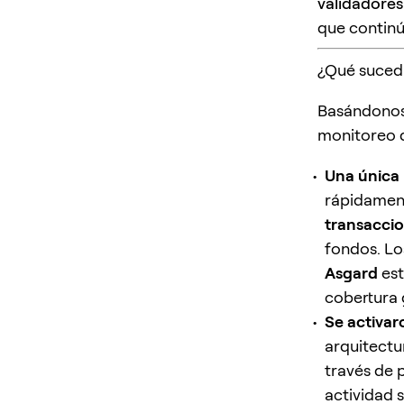
validadores
que continú
¿Qué sucedi
Basándonos 
monitoreo d
Una única
rápidamen
transaccio
fondos. Lo
Asgard
est
cobertura
Se activar
arquitectu
través de 
actividad 