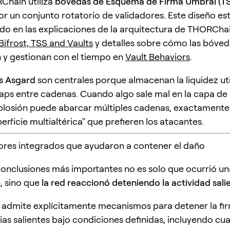
Chain utiliza
bóvedas de Esquema de Firma Umbral (T
r un conjunto rotatorio de validadores. Este diseño es
 en las explicaciones de la arquitectura de THORChai
Bifrost, TSS and Vaults
y detalles sobre cómo las bóved
y gestionan con el tiempo en
Vault Behaviors
.
s Asgard
son centrales porque almacenan la liquidez ut
aps entre cadenas. Cuando algo sale mal en la capa de 
plosión puede abarcar múltiples cadenas, exactamente 
erficie multialtérica" que prefieren los atacantes.
ores integrados que ayudaron a contener el daño
conclusiones más importantes no es solo que ocurrió un
, sino que
la red reaccionó deteniendo la actividad sali
dmite explícitamente mecanismos para detener la fir
ias salientes bajo condiciones definidas, incluyendo cu