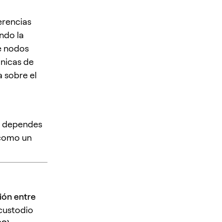
erencias
ndo la
e nodos
ánicas de
 sobre el
Si dependes
 como un
ión entre
 custodio