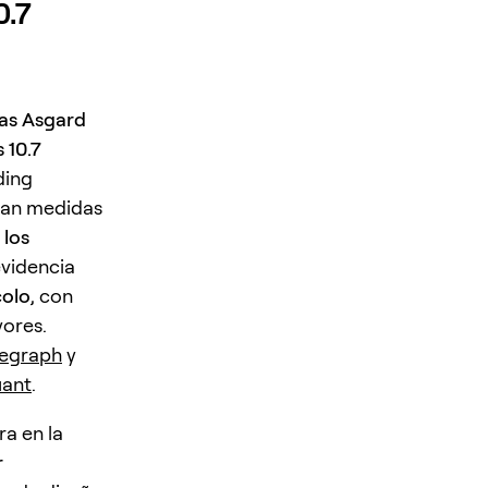
0.7
as Asgard
 10.7
ding
egan medidas
 los
evidencia
colo
, con
ores.
legraph
y
iant
.
a en la
r