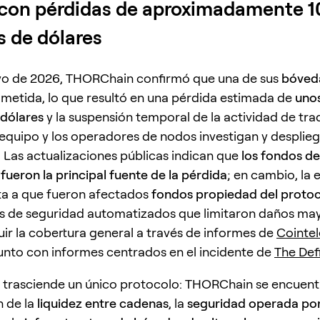
con pérdidas de aproximadamente 1
s de dólares
ayo de 2026, THORChain confirmó que una de sus
bóved
etida, lo que resultó en una pérdida estimada de
unos
 dólares
y la suspensión temporal de la actividad de tra
 equipo y los operadores de nodos investigan y despli
. Las actualizaciones públicas indican que
los fondos de
fueron la principal fuente de la pérdida
; en cambio, la 
nta a que fueron afectados
fondos propiedad del proto
 de seguridad automatizados que limitaron daños may
ir la cobertura general a través de informes de
Cointe
junto con informes centrados en el incidente de
The Def
 trasciende un único protocolo: THORChain se encuentr
n de la
liquidez entre cadenas
, la
seguridad operada po