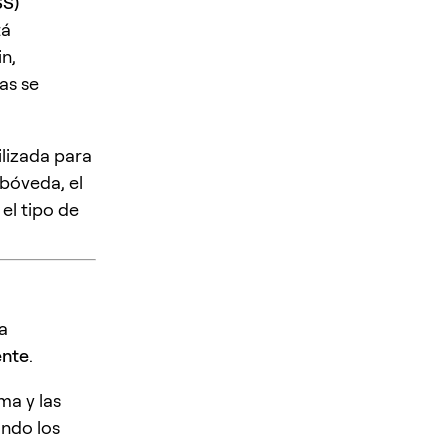
SS)
tá
n,
as se
ilizada para
bóveda, el
el tipo de
a
ente
.
ma y las
ando los