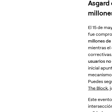
Asgard 
millone
El 15 de m
fue comprom
millones de
mientras el
correctivas
usuarios no 
inicial apu
mecanismos
Puedes segu
The Block
, 
Este evento
intersecció