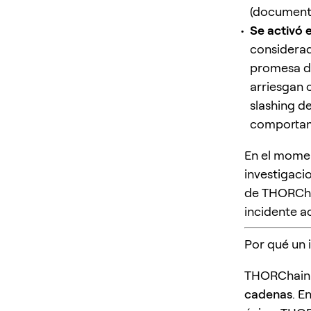
(document
Se activó 
considerad
promesa de
arriesgan 
slashing d
comportam
En el momen
investigaci
de THORChai
incidente ac
Por qué un 
THORChain 
cadenas
. E