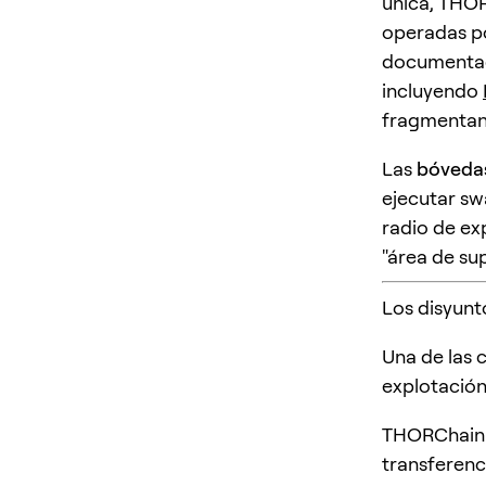
única, THOR
operadas po
documentado
incluyendo
fragmentan 
Las
bóveda
ejecutar sw
radio de ex
"área de sup
Los disyunt
Una de las 
explotación
THORChain a
transferenc