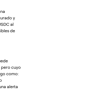
ena
turado y
USDC al
ibles de
uede
, pero cuyo
algo como:
o
una alerta