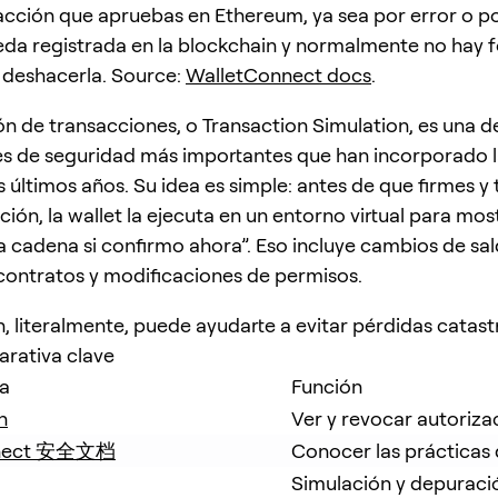
cción que apruebas en Ethereum, ya sea por error o p
da registrada en la blockchain y normalmente no hay 
 deshacerla. Source:
WalletConnect docs
.
ón de transacciones, o Transaction Simulation, es una de
s de seguridad más importantes que han incorporado l
s últimos años. Su idea es simple: antes de que firmes y
ión, la wallet la ejecuta en un entorno virtual para mos
la cadena si confirmo ahora”. Eso incluye cambios de sal
contratos y modificaciones de permisos.
n, literalmente, puede ayudarte a evitar pérdidas catast
rativa clave
a
Función
h
Ver y revocar autoriza
nnect 安全文档
Conocer las prácticas
Simulación y depuraci