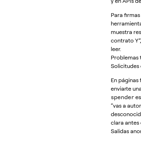
y en APIs d
Para firmas
herramienta
muestra res
contrato Y”
leer.
Problemas t
Solicitudes
En páginas 
enviarte un
spender
es
“vas a auto
desconocido
clara antes 
Salidas ano