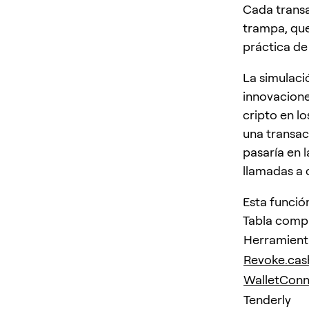
Cada transa
trampa, que
práctica de
La simulaci
innovacione
cripto en lo
una transacc
pasaría en 
llamadas a 
Esta funció
Tabla compa
Herramient
Revoke.cas
WalletCo
Tenderly