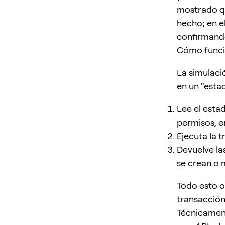
mostrado qu
hecho; en e
confirmand
Cómo funci
La simulaci
en un “esta
Lee el esta
permisos, e
Ejecuta la 
Devuelve la
se crean o 
Todo esto o
transacción 
Técnicament