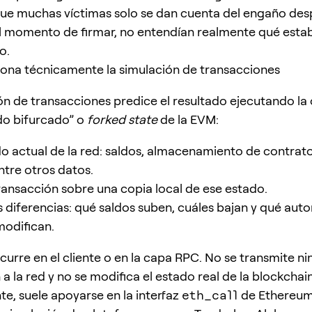
e muchas víctimas solo se dan cuenta del engaño des
l momento de firmar, no entendían realmente qué esta
o.
ona técnicamente la simulación de transacciones
ón de transacciones predice el resultado ejecutando la
do bifurcado” o
forked state
de la EVM:
do actual de la red: saldos, almacenamiento de contrato
ntre otros datos.
transacción sobre una copia local de ese estado.
s diferencias: qué saldos suben, cuáles bajan y qué auto
modifican.
curre en el cliente o en la capa RPC. No se transmite n
a la red y no se modifica el estado real de la blockchain
e, suele apoyarse en la interfaz
eth_call
de Ethereu