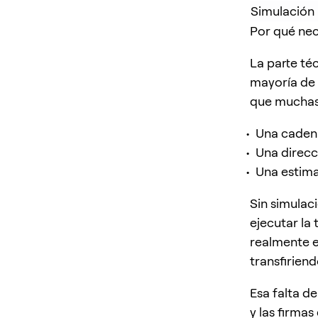
Simulación 
Por qué nec
La parte té
mayoría de 
que muchas 
Una caden
Una direcc
Una estim
Sin simulaci
ejecutar la
realmente e
transfirien
Esa falta de
y las firmas