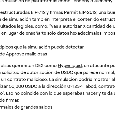
e simulación de plataformas como Tenderly o Alchemy.
 estructuradas EIP-712 y firmas Permit EIP-2612, una bu
 de simulación también interpreta el contenido estruc
ultados legibles, como: “vas a autorizar X cantidad de 
, en lugar de enseñarte solo datos hexadecimales impos
ípicos que la simulación puede detectar
 de Approve maliciosas
falsas que imitan DEX como
Hyperliquid
, un atacante p
a solicitud de autorización de USDC que parece normal
 un contrato malicioso. La simulación podría mostrar 
rizar 50,000 USDC a la dirección 0x1234...abcd, contrat
”. Eso no coincide con lo que esperabas hacer y te da 
de firmar.
rmales de grandes saldos