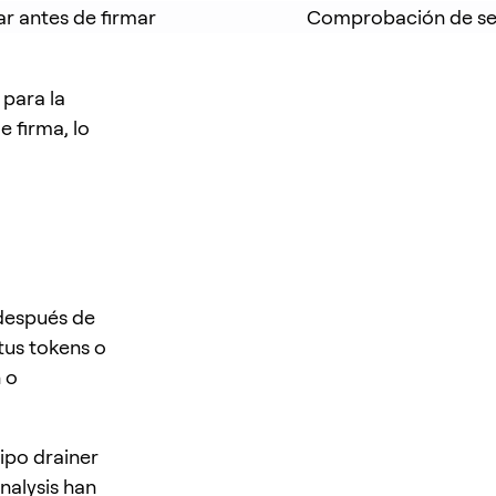
sar antes de firmar
Comprobación de seg
 para la
 firma, lo
 después de
tus tokens o
 o
tipo drainer
nalysis han