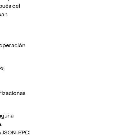
pués del
ban
 operación
s,
rizaciones
inguna
.
m JSON-RPC