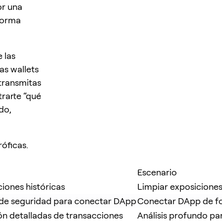
or una
forma
 las
as wallets
 transmitas
trarte “qué
do,
róficas.
Escenario
ciones históricas
Limpiar exposiciones
 de seguridad para conectar DApp
Conectar DApp de f
ón detalladas de transacciones
Análisis profundo pa