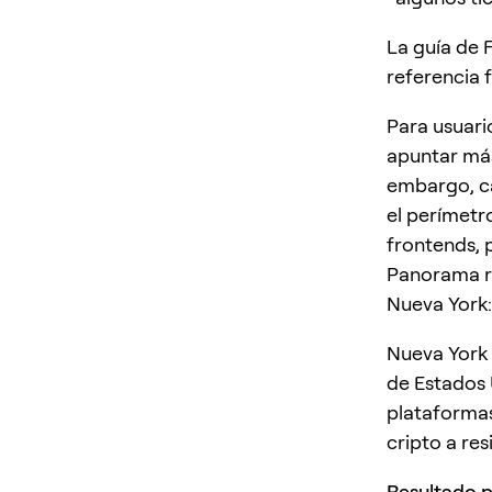
La guía de 
referencia 
Para usuari
apuntar más
embargo, ca
el perímetr
frontends, 
Panorama r
Nueva York
Nueva York 
de Estados 
plataformas
cripto a re
Resultado p