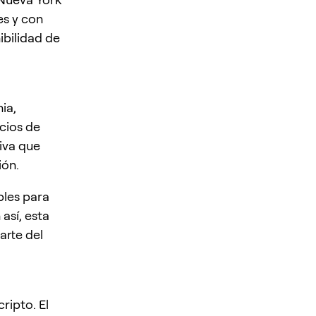
es y con
ibilidad de
ia,
cios de
tiva que
ión.
bles para
así, esta
arte del
ripto. El