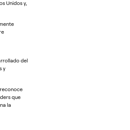
os Unidos y,
amente
re
rrollado del
s y
e reconoce
aders que
na la