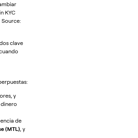
cambiar
in KYC
 Source:
ados clave
 cuando
perpuestas:
ores, y
 dinero
cencia de
se (MTL)
, y