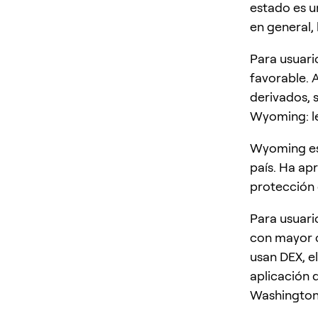
estado es u
en general,
Para usuari
favorable. A
derivados, 
Wyoming: le
Wyoming es 
país. Ha ap
protección 
Para usuari
con mayor c
usan DEX, el
aplicación 
Washington: