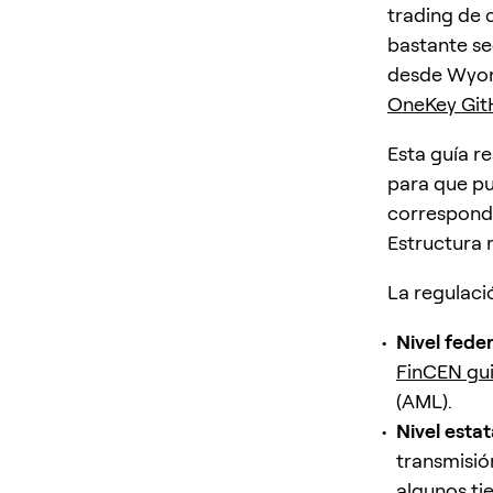
trading de 
bastante se
desde Wyom
OneKey Gi
Esta guía r
para que pu
correspond
Estructura r
La regulaci
Nivel feder
FinCEN gu
(AML).
Nivel estat
transmisi
algunos ti