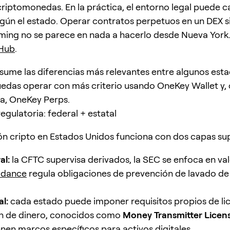
criptomonedas. En la práctica, el entorno legal puede 
gún el estado. Operar contratos perpetuos en un DEX s
ing no se parece en nada a hacerlo desde Nueva York.
tHub
.
esume las diferencias más relevantes entre algunos est
edas operar con más criterio usando OneKey Wallet y,
a, OneKey Perps.
egulatoria: federal + estatal
ón cripto en Estados Unidos funciona con dos capas su
al:
la CFTC supervisa derivados, la SEC se enfoca en val
idance
regula obligaciones de prevención de lavado de
al:
cada estado puede imponer requisitos propios de li
ón de dinero, conocidos como
Money Transmitter Licen
enen marcos específicos para activos digitales.