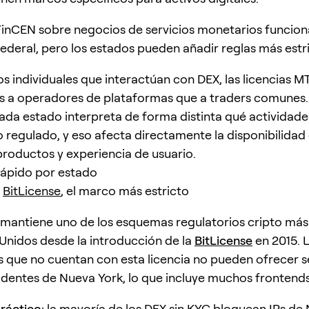
FinCEN sobre negocios de servicios monetarios funcio
federal, pero los estados pueden añadir reglas más estri
os individuales que interactúan con DEX, las licencias M
 a operadores de plataformas que a traders comunes.
da estado interpreta de forma distinta qué actividade
o regulado, y eso afecta directamente la disponibilidad
productos y experiencia de usuario.
ápido por estado
:
BitLicense
, el marco más estricto
mantiene uno de los esquemas regulatorios cripto más
Unidos desde la introducción de la
BitLicense
en 2015. 
 que no cuentan con esta licencia no pueden ofrecer s
sidentes de Nueva York, lo que incluye muchos frontend
ráctico:
la mayoría de los DEX sin KYC bloquean IPs de