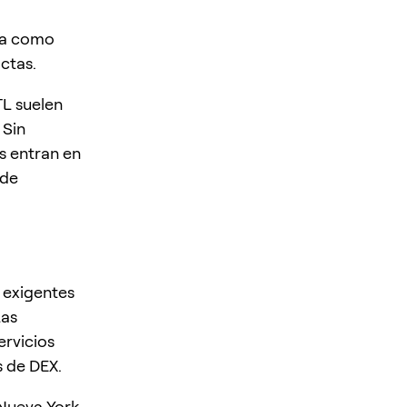
na como
ctas.
TL suelen
 Sin
s entran en
 de
 exigentes
Las
ervicios
s de DEX.
 Nueva York