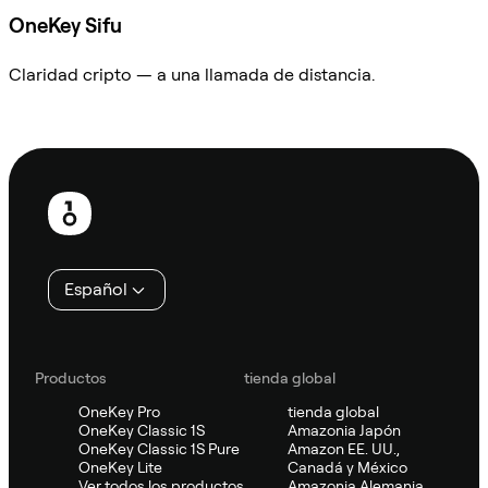
OneKey Sifu
Claridad cripto — a una llamada de distancia.
Preguntar a Sifu
Pie
de
página
Español
Productos
tienda global
OneKey Pro
tienda global
OneKey Classic 1S
Amazonia Japón
OneKey Classic 1S Pure
Amazon EE. UU.,
OneKey Lite
Canadá y México
Ver todos los productos
Amazonia Alemania