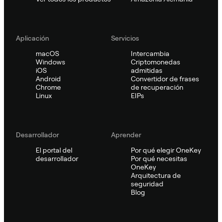
Aplicación
Servicios
macOS
Intercambia
Windows
Criptomonedas
iOS
admitidas
Android
Convertidor de frases
Chrome
de recuperación
Linux
EIPs
Desarrollador
Aprender
El portal del
Por qué elegir OneKey
desarrollador
Por qué necesitas
OneKey
Arquitectura de
seguridad
Blog