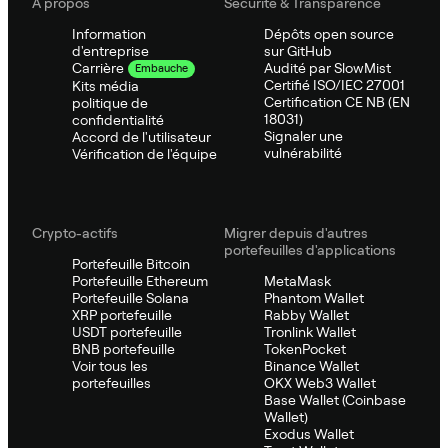
À propos
Sécurité & Transparence
Information
Dépôts open source
d'entreprise
sur GitHub
Audité par SlowMist
Carrière
Embauche
Certifié ISO/IEC 27001
Kits média
Certification CE NB (EN
politique de
18031)
confidentialité
Signaler une
Accord de l'utilisateur
vulnérabilité
Vérification de l'équipe
Crypto-actifs
Migrer depuis d'autres
portefeuilles d'applications
Portefeuille Bitcoin
Portefeuille Ethereum
MetaMask
Portefeuille Solana
Phantom Wallet
XRP portefeuille
Rabby Wallet
USDT portefeuille
Tronlink Wallet
BNB portefeuille
TokenPocket
Voir tous les
Binance Wallet
portefeuilles
OKX Web3 Wallet
Base Wallet (Coinbase
Wallet)
Exodus Wallet