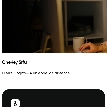
OneKey Sifu
Clarté Crypto—À un appel de distance.
Demander à Sifu
Pied
de