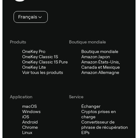
page
Français
Produits
Boutique mondiale
OneKey Pro
Boutique mondiale
OneKey Classic 1S
Amazon Japon
OneKey Classic 1S Pure
Amazon États-Unis,
OneKey Lite
Canada et Mexique
Voir tous les produits
Amazon Allemagne
Application
Service
macOS
Échanger
Windows
Cryptos prises en
iOS
charge
Android
Convertisseur de
Chrome
phrase de récupération
Linux
EIPs