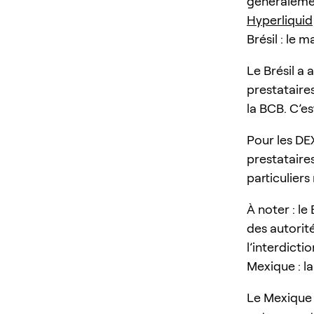
généralemen
Hyperliquid
Brésil : le 
Le Brésil a 
prestataire
la BCB. C’e
Pour les DEX
prestataire
particuliers 
À noter : l
des autorit
l’interdicti
Mexique : l
Le Mexique 