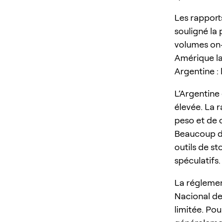
Les rapport
souligné la 
volumes on-c
Amérique la
Argentine :
L’Argentine 
élevée. La 
peso et de c
Beaucoup d
outils de s
spéculatifs.
La réglemen
Nacional de 
limitée. Pour