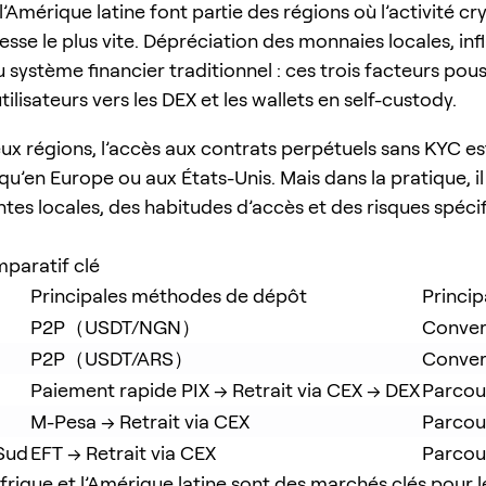
 l’Amérique latine font partie des régions où l’activité c
sse le plus vite. Dépréciation des monnaies locales, infl
 système financier traditionnel : ces trois facteurs pou
lisateurs vers les DEX et les wallets en self-custody.
ux régions, l’accès aux contrats perpétuels sans KYC e
qu’en Europe ou aux États-Unis. Mais dans la pratique, il
ntes locales, des habitudes d’accès et des risques spéci
paratif clé
Principales méthodes de dépôt
Princip
P2P（USDT/NGN）
Conver
P2P（USDT/ARS）
Conver
Paiement rapide PIX → Retrait via CEX → DEX
Parcou
M-Pesa → Retrait via CEX
Parcou
 Sud
EFT → Retrait via CEX
Parcou
Afrique et l’Amérique latine sont des marchés clés pour 