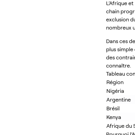
L’Afrique et
chain progre
exclusion du
nombreux uti
Dans ces de
plus simple 
des contrai
connaître.
Tableau com
Région
Nigéria
Argentine
Brésil
Kenya
Afrique du
Pourquoi l’