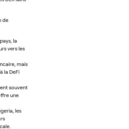
e de
pays, la
rs vers les
ncaire, mais
 la DeFi
aient souvent
offre une
geria, les
ars
cale.