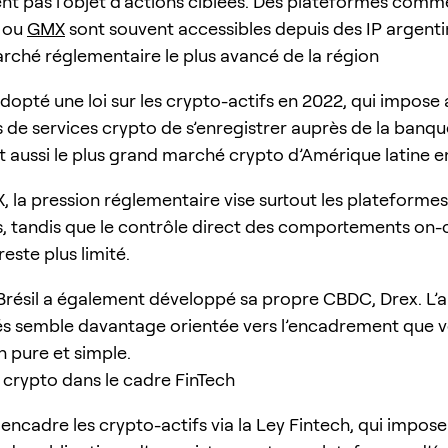
t pas l’objet d’actions ciblées. Des plateformes comm
ou
GMX
sont souvent accessibles depuis des IP argenti
marché réglementaire le plus avancé de la région
adopté une loi sur les crypto-actifs en 2022, qui impose
s de services crypto de s’enregistrer auprès de la banqu
st aussi le plus grand marché crypto d’Amérique latine 
, la pression réglementaire vise surtout les plateformes 
s, tandis que le contrôle direct des comportements on-
reste plus limité.
e Brésil a également développé sa propre CBDC, Drex. L
és semble davantage orientée vers l’encadrement que v
on pure et simple.
a crypto dans le cadre FinTech
encadre les crypto-actifs via la Ley Fintech, qui impose