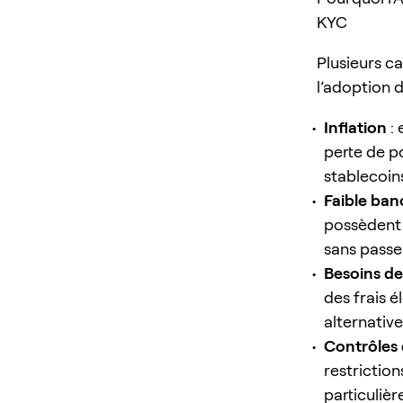
KYC
Plusieurs c
l’adoption 
Inflation
: 
perte de po
stablecoin
Faible ban
possèdent 
sans passer
Besoins de
des frais é
alternativ
Contrôles
restriction
particulièr