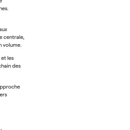
e
nes.
 aux
e centrale,
en volume.
et les
chain des
’approche
ers