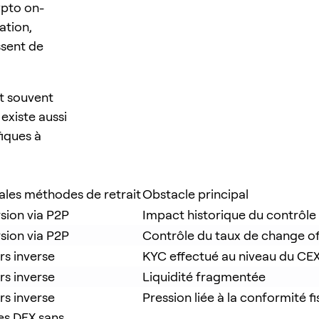
rypto on-
ation,
ssent de
st souvent
 existe aussi
fiques à
ales méthodes de retrait
Obstacle principal
sion via P2P
Impact historique du contrôle
sion via P2P
Contrôle du taux de change off
rs inverse
KYC effectué au niveau du CE
rs inverse
Liquidité fragmentée
rs inverse
Pression liée à la conformité fi
les DEX sans