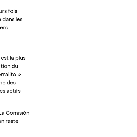
rs fois
e dans les
ers.
est la plus
ation du
ralito ».
me des
es actifs
 La Comisión
on reste