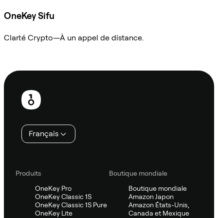
OneKey Sifu
Clarté Crypto—À un appel de distance.
Demander à Sifu
Pied
de
page
Français
Produits
Boutique mondiale
OneKey Pro
Boutique mondiale
OneKey Classic 1S
Amazon Japon
OneKey Classic 1S Pure
Amazon États-Unis,
OneKey Lite
Canada et Mexique