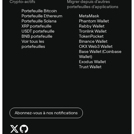
Crypto-actifs
Migrer depuis d'autres
portefeuilles d'applications
Portefeuille Bitcoin
Portefeuille Ethereum
MetaMask
Portefeuille Solana
Phantom Wallet
XRP portefeuille
Rabby Wallet
USDT portefeuille
Tronlink Wallet
BNB portefeuille
TokenPocket
Voir tous les
Binance Wallet
portefeuilles
OKX Web3 Wallet
Base Wallet (Coinbase
Wallet)
Exodus Wallet
Trust Wallet
Abonnez-vous à nos notifications