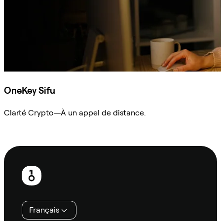
OneKey Sifu
Clarté Crypto—À un appel de distance.
Demander à Sifu
Pied
de
page
Français