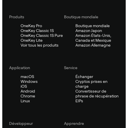
Produits
Boutique mondiale
OneKey Pro
Boutique mondiale
OneKey Classic 1S
Amazon Japon
OneKey Classic 1S Pure
Amazon États-Unis,
OneKey Lite
Canada et Mexique
Voir tous les produits
Amazon Allemagne
Application
Service
macOS
Échanger
Windows
Cryptos prises en
iOS
charge
Android
Convertisseur de
Chrome
phrase de récupération
Linux
EIPs
Développeur
Apprendre