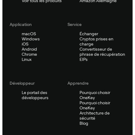
Voir tous les produits
Amazon Allemagne
Application
Service
macOS
Échanger
Windows
Cryptos prises en
iOS
charge
Android
Convertisseur de
Chrome
phrase de récupération
Linux
EIPs
Développeur
Apprendre
Le portail des
Pourquoi choisir
développeurs
OneKey
Pourquoi choisir
OneKey
Architecture de
sécurité
Blog