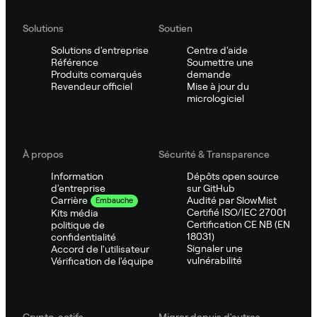
Solutions
Soutien
Solutions d'entreprise
Centre d'aide
Référence
Soumettre une
Produits comarqués
demande
Revendeur officiel
Mise à jour du
micrologiciel
À propos
Sécurité & Transparence
Information
Dépôts open source
d'entreprise
sur GitHub
Audité par SlowMist
Carrière
Embauche
Certifié ISO/IEC 27001
Kits média
Certification CE NB (EN
politique de
18031)
confidentialité
Signaler une
Accord de l'utilisateur
vulnérabilité
Vérification de l'équipe
Crypto-actifs
Migrer depuis d'autres