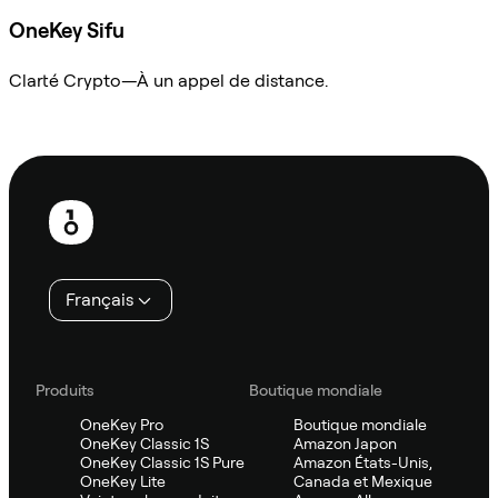
OneKey Sifu
Clarté Crypto—À un appel de distance.
Demander à Sifu
Pied
de
page
Français
Produits
Boutique mondiale
OneKey Pro
Boutique mondiale
OneKey Classic 1S
Amazon Japon
OneKey Classic 1S Pure
Amazon États-Unis,
OneKey Lite
Canada et Mexique