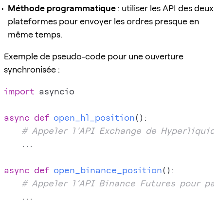
Méthode programmatique
: utiliser les API des deux
plateformes pour envoyer les ordres presque en
même temps.
Exemple de pseudo-code pour une ouverture
synchronisée :
import
 asyncio

async
def
open_hl_position
():

# Appeler l’API Exchange de Hyperliquid 
    ...

async
def
open_binance_position
():

# Appeler l’API Binance Futures pour pas
    ...
