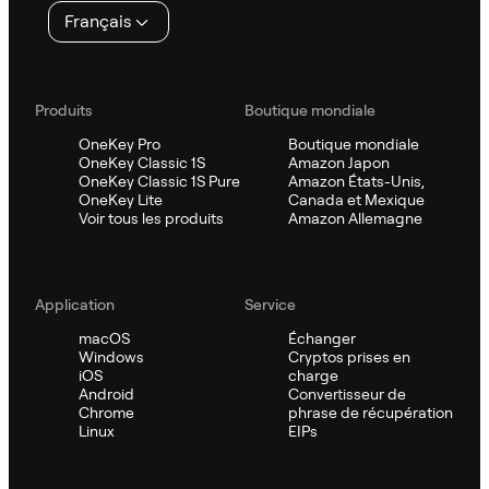
Français
Produits
Boutique mondiale
OneKey Pro
Boutique mondiale
OneKey Classic 1S
Amazon Japon
OneKey Classic 1S Pure
Amazon États-Unis,
OneKey Lite
Canada et Mexique
Voir tous les produits
Amazon Allemagne
Application
Service
macOS
Échanger
Windows
Cryptos prises en
iOS
charge
Android
Convertisseur de
Chrome
phrase de récupération
Linux
EIPs