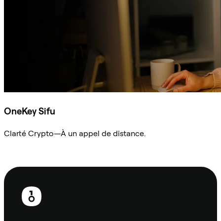
OneKey Sifu
Clarté Crypto—À un appel de distance.
Demander à Sifu
Pied
de
page