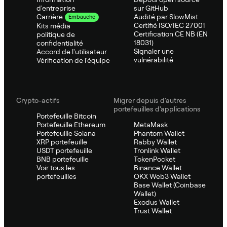
d'entreprise
sur GitHub
Audité par SlowMist
Carrière
Embauche
Certifié ISO/IEC 27001
Kits média
Certification CE NB (EN
politique de
18031)
confidentialité
Signaler une
Accord de l'utilisateur
vulnérabilité
Vérification de l'équipe
Crypto-actifs
Migrer depuis d'autres
portefeuilles d'applications
Portefeuille Bitcoin
Portefeuille Ethereum
MetaMask
Portefeuille Solana
Phantom Wallet
XRP portefeuille
Rabby Wallet
USDT portefeuille
Tronlink Wallet
BNB portefeuille
TokenPocket
Voir tous les
Binance Wallet
portefeuilles
OKX Web3 Wallet
Base Wallet (Coinbase
Wallet)
Exodus Wallet
Trust Wallet