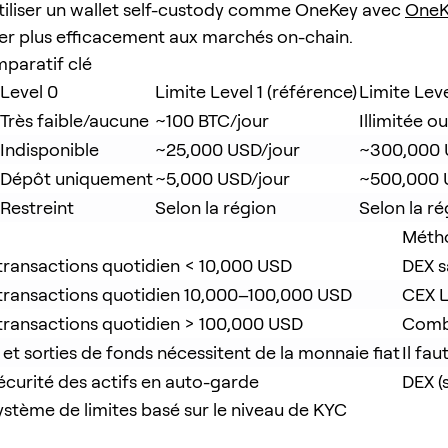
iliser un wallet self-custody comme OneKey avec
OneK
r plus efficacement aux marchés on-chain.
paratif clé
Level 0
Limite Level 1 (référence)
Limite Leve
Très faible/aucune
~100 BTC/jour
Illimitée o
Indisponible
~25,000 USD/jour
~300,000 
Dépôt uniquement
~5,000 USD/jour
~500,000 
Restreint
Selon la région
Selon la ré
Méth
ransactions quotidien < 10,000 USD
DEX s
transactions quotidien 10,000–100,000 USD
CEX L
transactions quotidien > 100,000 USD
Combi
 et sorties de fonds nécessitent de la monnaie fiat
Il fau
écurité des actifs en auto-garde
DEX (
système de limites basé sur le niveau de KYC