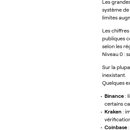
Les grandes
système de v
limites aug
Les chiffre
publiques c
selon les ré
Niveau 0 : s
Sur la plupa
inexistant.
Quelques ex
Binance
: 
certains ca
Kraken
: i
vérificatio
Coinbase
: