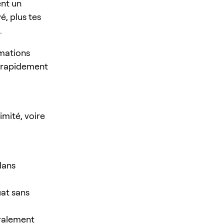
ent un
é, plus tes
.
rmations
r rapidement
imité, voire
 dans
iat sans
éralement