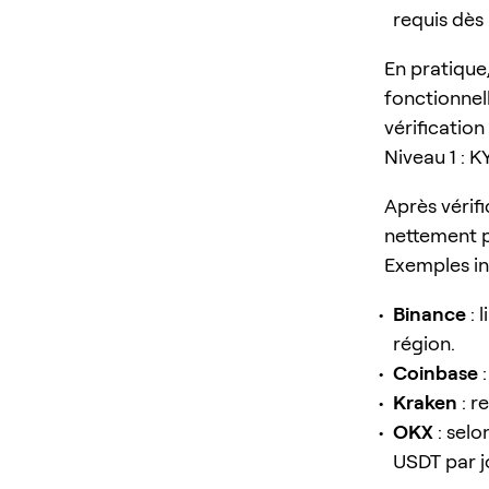
requis dès
En pratique,
fonctionnel
vérificatio
Niveau 1 : 
Après vérifi
nettement p
Exemples ind
Binance
: 
région.
Coinbase
:
Kraken
: r
OKX
: selo
USDT par j