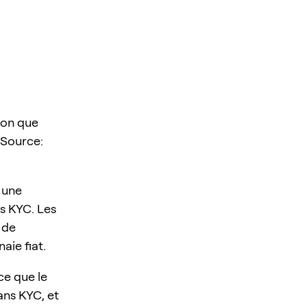
ion que
 Source:
 une
s KYC. Les
 de
aie fiat.
ce que le
ans KYC, et