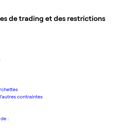
s de trading et des restrictions
C
rchettes
d’autres contraintes
de :