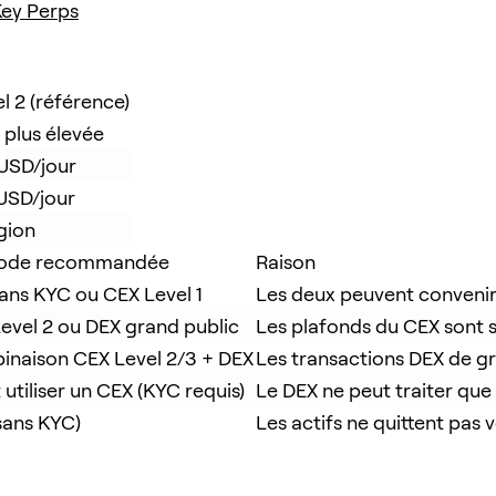
ey Perps
l 2 (référence)
u plus élevée
USD/jour
USD/jour
gion
ode recommandée
Raison
ans KYC ou CEX Level 1
Les deux peuvent convenir ;
evel 2 ou DEX grand public
Les plafonds du CEX sont suf
naison CEX Level 2/3 + DEX
Les transactions DEX de gro
t utiliser un CEX (KYC requis)
Le DEX ne peut traiter que 
sans KYC)
Les actifs ne quittent pas 