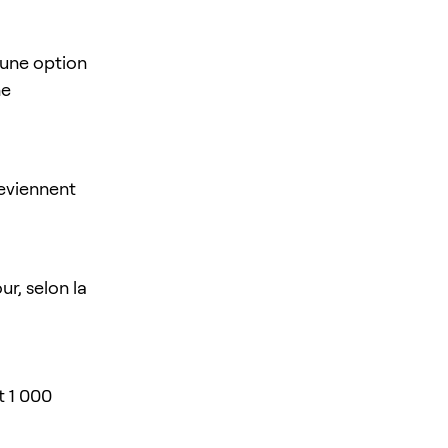
 une option
ne
deviennent
ur, selon la
t 1 000