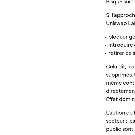
Risque sur l
Si l’approc
Uniswap Lab
bloquer gé
introduire
retirer de
Cela dit, le
supprimés
.
même contin
directement
Effet domin
L’action de
secteur : l
public sont