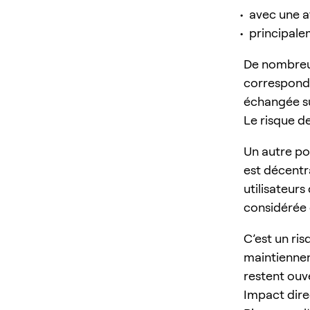
avec une at
principalem
De nombreux
correspondr
échangée s
Le risque d
Un autre po
est décentr
utilisateurs
considérée
C’est un ri
maintiennen
restent ouv
Impact dire