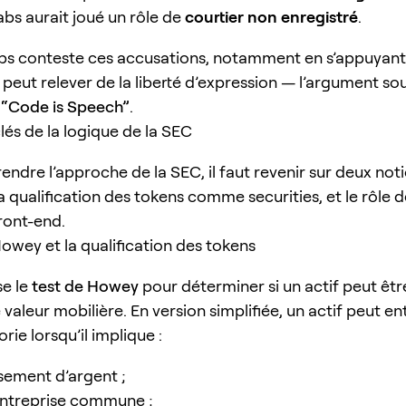
bs aurait joué un rôle de
courtier non enregistré
.
s conteste ces accusations, notamment en s’appuyant s
 peut relever de la liberté d’expression — l’argument so
r
“Code is Speech”
.
lés de la logique de la SEC
ndre l’approche de la SEC, il faut revenir sur deux not
la qualification des tokens comme securities, et le rôle 
ront-end.
Howey et la qualification des tokens
se le
test de Howey
pour déterminer si un actif peut êt
aleur mobilière. En version simplifiée, un actif peut en
rie lorsqu’il implique :
ssement d’argent ;
entreprise commune ;