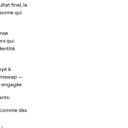
tat final, la
rsonne qui
ense
rs qui
dentité.
oyé à
’Uniswap —
e engagée.
nts :
s comme des
e
;