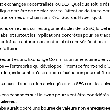
ux exchanges décentralisés, ou DEX. Quel que soit le résul
dique derrière ce dossier mérite l’attention de toute pe
 plateformes on-chain sans KYC. Source:
Hyperliquid
.
icle, on revient sur les arguments clés de la SEC, la déf
bs, et surtout les implications concrètes pour les trade
 les infrastructures non custodial et sans vérification d’i
l’affaire
 Securities and Exchange Commission américaine a env
s — l’entreprise qui développe l’interface front-end d
otice
, indiquant qu’une action d’exécution pourrait êtr
ux axes d’accusation envisagés par la SEC sont les suiva
okens échangés sur Uniswap pourraient être considéré
bilières
;
bs aurait opéré une
bourse de valeurs non enregistré