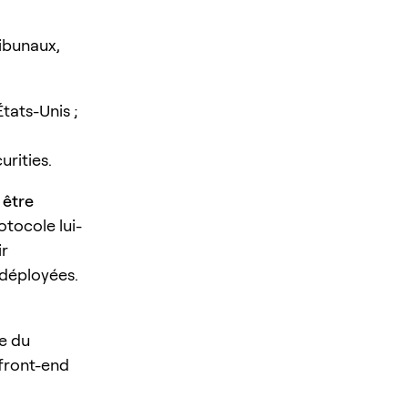
ribunaux,
tats-Unis ;
urities.
 être
otocole lui-
ir
 déployées.
le du
 front-end