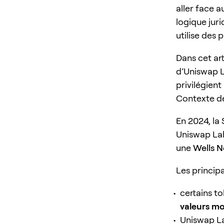
aller face a
logique juri
utilise des
Dans cet art
d’Uniswap La
privilégient
Contexte de 
En 2024, la
Uniswap Lab
une
Wells N
Les principa
certains t
valeurs mo
Uniswap La