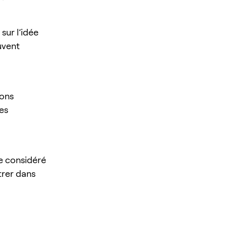
ur l’idée
uvent
ions
des
re considéré
trer dans