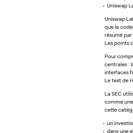
Uniswap La
Uniswap Lab
que le code
résumé pa
Les points c
Pour compre
centrales : 
interfaces f
Le test de 
La SEC utili
comme une v
cette catégo
un investi
dans une 