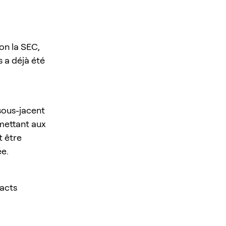
on la SEC,
s a déjà été
 sous-jacent
rmettant aux
t être
e.
acts