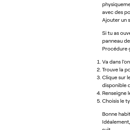
physiquement
avec des pos
Ajouter un s
Si tu as ouv
panneau des
Procédure g
Va dans l’on
Trouve la p
Clique sur l
disponible d
Renseigne le
Choisis le t
Bonne habitu
Idéalement, 
suit.