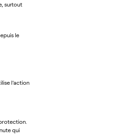
e, surtout
epuis le
lise l’action
 protection.
inute qui